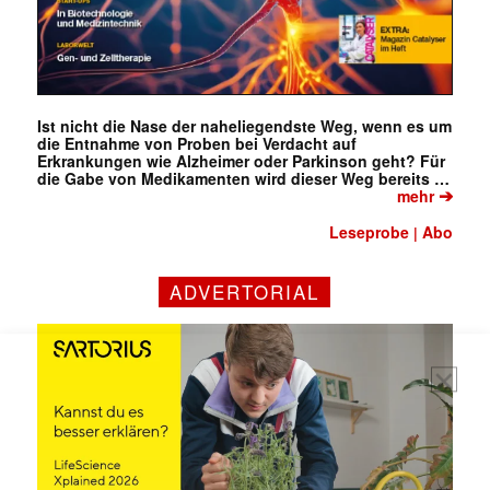
Mit dem |transkript-Newsletter
jede Woche aktuell informiert.
Ist nicht die Nase der naheliegendste Weg, wenn es um
die Entnahme von Proben bei Verdacht auf
E-
Erkrankungen wie Alzheimer oder Parkinson geht? Für
Mail
die Gabe von Medikamenten wird dieser Weg bereits …
(erforderlich)
➔
mehr
Leseprobe
Abo
|
ADVERTORIAL