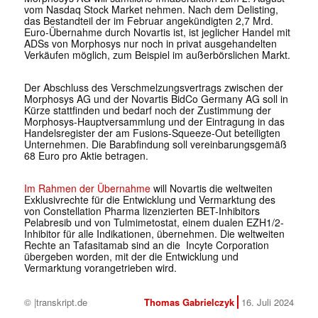
vom Nasdaq Stock Market nehmen. Nach dem Delisting,
das Bestandteil der im Februar angekündigten 2,7 Mrd.
Euro-Übernahme durch Novartis ist, ist jeglicher Handel mit
ADSs von Morphosys nur noch in privat ausgehandelten
Verkäufen möglich, zum Beispiel im außerbörslichen Markt.
Der Abschluss des Verschmelzungsvertrags zwischen der
Morphosys AG und der Novartis BidCo Germany AG soll in
Kürze stattfinden und bedarf noch der Zustimmung der
Morphosys-Hauptversammlung und der Eintragung in das
Handelsregister der am Fusions-Squeeze-Out beteiligten
Unternehmen. Die Barabfindung soll vereinbarungsgemäß
68 Euro pro Aktie betragen.
Im Rahmen der Übernahme
will Novartis die weltweiten
Exklusivrechte für die Entwicklung und Vermarktung des
von Constellation Pharma lizenzierten BET-Inhibitors
Pelabresib und von Tulmimetostat, einem dualen EZH1/2-
Inhibitor für alle Indikationen, übernehmen. Die weltweiten
Rechte an Tafasitamab sind an die Incyte Corporation
übergeben worden, mit der die Entwicklung und
Vermarktung vorangetrieben wird.
© |transkript.de
Thomas Gabrielczyk
16. Juli 2024