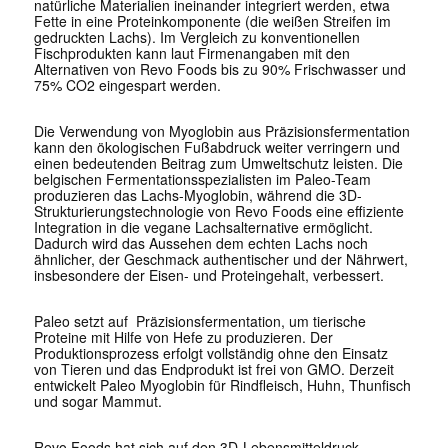
natürliche Materialien ineinander integriert werden, etwa
Fette in eine Proteinkomponente (die weißen Streifen im
gedruckten Lachs). Im Vergleich zu konventionellen
Fischprodukten kann laut Firmenangaben mit den
Alternativen von Revo Foods bis zu 90% Frischwasser und
75% CO2 eingespart werden.
Die Verwendung von Myoglobin aus Präzisionsfermentation
kann den ökologischen Fußabdruck weiter verringern und
einen bedeutenden Beitrag zum Umweltschutz leisten. Die
belgischen Fermentationsspezialisten im Paleo-Team
produzieren das Lachs-Myoglobin, während die 3D-
Strukturierungstechnologie von Revo Foods eine effiziente
Integration in die vegane Lachsalternative ermöglicht.
Dadurch wird das Aussehen dem echten Lachs noch
ähnlicher, der Geschmack authentischer und der Nährwert,
insbesondere der Eisen- und Proteingehalt, verbessert.
Paleo setzt auf Präzisionsfermentation, um tierische
Proteine mit Hilfe von Hefe zu produzieren. Der
Produktionsprozess erfolgt vollständig ohne den Einsatz
von Tieren und das Endprodukt ist frei von GMO. Derzeit
entwickelt Paleo Myoglobin für Rindfleisch, Huhn, Thunfisch
und sogar Mammut.
Revo Foods hat sich auf den 3D-Lebensmitteldruck