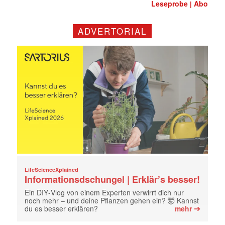
Leseprobe
Abo
|
ADVERTORIAL
LifeScienceXplained
Informationsdschungel | Erklär’s besser!
Ein DIY‑Vlog von einem Experten verwirrt dich nur
noch mehr – und deine Pflanzen gehen ein? 🤯 Kannst
➔
du es besser erklären?
mehr