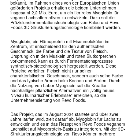
bekannt. Im Rahmen eines von der Europäischen Union
geförderten Projekts erhalten die beiden Unternehmen
insgesamt 2,2 Mio. Euro, um ein tierfreies Myoglobin für
vegane Lachsalternativen zu entwickeln. Dazu soll die
Präzisionsfermentationstechnologie von Paleo und Revo
Foods 3D-Strukturierungstechnologie kombiniert werden.
Myoglobin, ein Hämoprotein mit Eisenmolekülen im
Zentrum, ist entscheidend für den authentischen
Geschmack, die Farbe und die Textur von Fleisch.
Ursprünglich in den Muskeln und roten Blutkörperchen
vorkommend, kann es durch Fermentationsprozesse
synthetisch-biotechnologisch hergestellt werden. Diese
Proteine verleihen Fleisch nicht nur seinen
charakteristischen Geschmack, sondern auch seine Farbe
und das typische Aroma beim Kochen und Braten. Durch
die Nutzung von Labor-Myoglobin soll die Kreation
nachhaltiger pflanzlicher Alternativen ein „völlig neues
Niveau kulinarischer Erlebnisse“ erreichen, so die
Unternehmensleitung von Revo Foods.
Das Projekt, das im August 2024 startete und über zwei
Jahre laufen wird, zielt darauf ab, Myoglobin für Lachs zu
entwickeln und es in das Rezept von Revo Foods veganem
Lachsfilet auf Mycoprotein-Basis zu integrieren. Mit der 3D-
Strukturierungstechnologie von Revo können mehrere