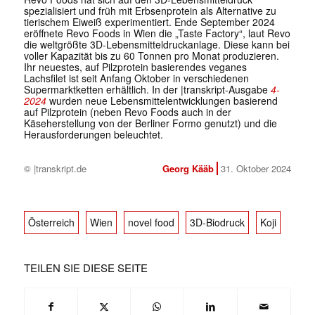
spezialisiert und früh mit Erbsenprotein als Alternative zu
tierischem Eiweiß experimentiert. Ende September 2024
eröffnete Revo Foods in Wien die „Taste Factory“, laut Revo
die weltgrößte 3D-Lebensmitteldruckanlage. Diese kann bei
voller Kapazität bis zu 60 Tonnen pro Monat produzieren.
Ihr neuestes, auf Pilzprotein basierendes veganes
Lachsfilet ist seit Anfang Oktober in verschiedenen
Supermarktketten erhältlich. In der |transkript-Ausgabe
4-
2024
wurden neue Lebensmittelentwicklungen basierend
auf Pilzprotein (neben Revo Foods auch in der
Käseherstellung von der Berliner Formo genutzt) und die
Herausforderungen beleuchtet.
© |transkript.de
Georg Kääb
31. Oktober 2024
Österreich
Wien
novel food
3D-Biodruck
Koji
TEILEN SIE DIESE SEITE