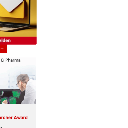
NT
ormiert.
archer Award