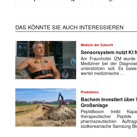
DAS KÖNNTE SIE AUCH INTERESSIEREN
Medizin der Zukunft
Sensorsystem nutzt KI f
Am Fraunhofer IZM wurde e
Mediziner bei der Diagnose
unterstützen soll. Es basie
wertet medizinische …
Produktion
Mit dem
Bachem investiert über 
Großanlage
E-
Peptidboom treibt Kap
Mail
therapeutischer Peptid
(erforderlich
pharmazeutischen Auftra
südkoreanische Samsung Bio