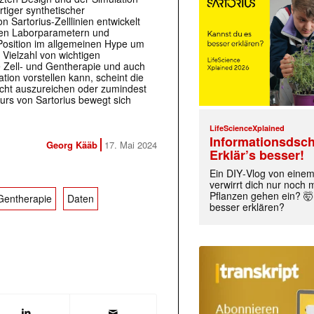
iger synthetischer
Sartorius-Zelllinien entwickelt
alen Laborparametern und
e Position im allgemeinen Hype um
Vielzahl von wichtigen
e Zell- und Gentherapie und auch
ion vorstellen kann, scheint die
icht auszureichen oder zumindest
rs von Sartorius bewegt sich
LifeScienceXplained
Informationsdsch
Georg Kääb
17. Mai 2024
Erklär’s besser!
Ein DIY‑Vlog von eine
verwirrt dich nur noch
Pflanzen gehen ein? 🤯
 Gentherapie
Daten
besser erklären?