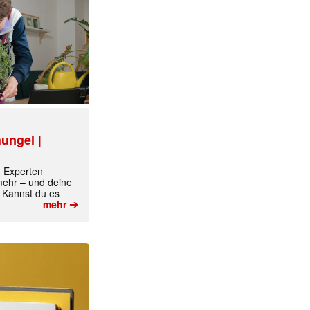
✕
ungel |
m Experten
 mehr – und deine
 Kannst du es
➔
mehr