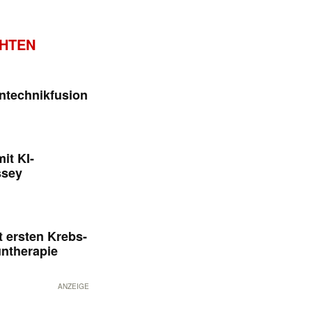
CHTEN
ntechnikfusion
it KI-
ssey
 ersten Krebs-
untherapie
ANZEIGE