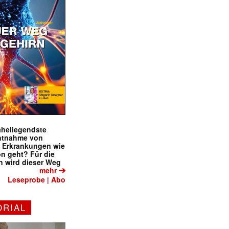
naheliegendste
ntnahme von
f Erkrankungen wie
on geht? Für die
 wird dieser Weg
➔
mehr
Leseprobe
Abo
|
ORIAL