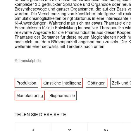
komplexer 3D-gedruckter Sphäroide und Organoide oder neuart
Biosynthesewege und ganzer Organismen, die auf der Basis von 
wurden. Die Verschmelzung von künstlicher Intelligenz mit re
Simulationsmöglichkeiten bringt Sartorius in eine interessant
KI-Anwendungen. Während man sich mit etwas Phantasie eine 
Erkenntnissen für die Entwicklung innovativer Therapeutika wi
relevante Angebote für die Pharmaindustrie aus dieser Kooperat
Phantasie der Börsianer für diese neuen Möglichkeiten noch n
noch nicht auf dem Börsenparkett angekommen zu sein. Der Ku
weiterhin eher seitwärts mit Tendenz nach unten.
© |transkript.de
Produktion
künstliche Intelligenz
Göttingen
Zell- und
Manufacturing
Biopharmazie
TEILEN SIE DIESE SEITE