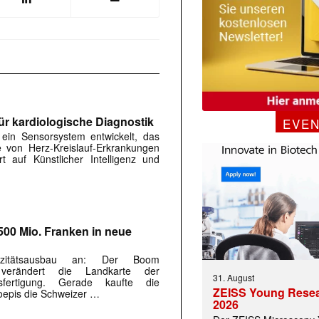
ür kardiologische Diagnostik
EVE
in Sensorsystem entwickelt, das
 von Herz-Kreislauf-Erkrankungen
rt auf Künstlicher Intelligenz und
 |transkript-Newsletter jede Woche aktuell inf
500 Mio. Franken in neue
azitätsausbau an: Der Boom
e verändert die Landkarte der
)
31. August
gsfertigung. Gerade kaufte die
ZEISS Young Rese
epis die Schweizer …
2026