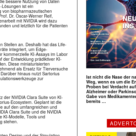
Die bessere Nutzung von Daten
I-Lösungen ist ein
ng von biopharmazeutischen
rof. Dr. Oscar-Werner Reif,
enarbeit mit NVIDIA wird dazu
nden und letztlich für die Patienten
n Stellen an. Deshalb hat das Life-
äte integriert, um Edge-
ür kommerzielle KI-Assays im Labor
 der Entwicklung prädiktiver KI-
n. Diese miniaturisierten
ehmend als Ersatz für Tierversuche
 Darüber hinaus nutzt Sartorius
Ist nicht die Nase der 
mulationswerkzeuge zur
Weg, wenn es um die E
Proben bei Verdacht au
Alzheimer oder Parkins
Gabe von Medikamenten
z der NVIDIA Clara Suite von KI-
bereits …
orius-Ecosystem. Geplant ist die
die auf den umfangreichen und
IDIA Clara Suite und die NVIDIA
e KI-Modelle, Tools und
g stehen.
ADVERT
ten Design und der Simulation