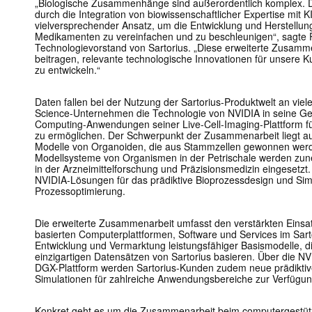
„Biologische Zusammenhänge sind außerordentlich komplex. 
durch die Integration von biowissenschaftlicher Expertise mit K
vielversprechender Ansatz, um die Entwicklung und Herstellu
Medikamenten zu vereinfachen und zu beschleunigen“, sagte P
Technologievorstand von Sartorius. „Diese erweiterte Zusamm
beitragen, relevante technologische Innovationen für unsere Ku
zu entwickeln.“
Daten fallen bei der Nutzung der Sartorius-Produktwelt an viele
Science-Unternehmen die Technologie von NVIDIA in seine Ger
Computing-Anwendungen seiner Live-Cell-Imaging-Plattform f
zu ermöglichen. Der Schwerpunkt der Zusammenarbeit liegt auf
Modelle von Organoiden, die aus Stammzellen gewonnen werde
Modellsysteme von Organismen in der Petrischale werden zun
in der Arzneimittelforschung und Präzisionsmedizin eingesetzt.
NVIDIA-Lösungen für das prädiktive Bioprozessdesign und Si
Prozessoptimierung.
Die erweiterte Zusammenarbeit umfasst den verstärkten Einsat
basierten Computerplattformen, Software und Services im Sart
Entwicklung und Vermarktung leistungsfähiger Basismodelle, 
einzigartigen Datensätzen von Sartorius basieren. Über die NV
DGX-Plattform werden Sartorius-Kunden zudem neue prädiktiv
Simulationen für zahlreiche Anwendungsbereiche zur Verfügun
Konkret geht es um die Zusammenarbeit beim computergestütz