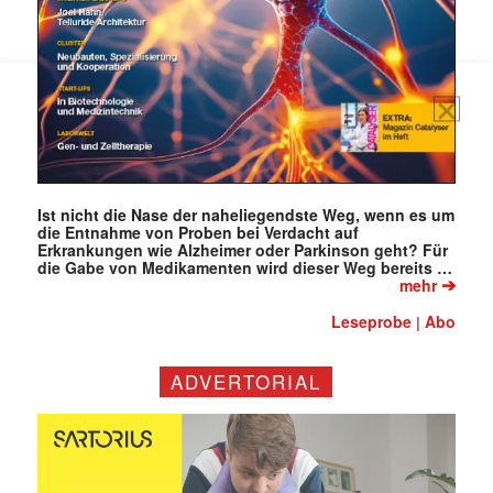
Mit dem |transkript-Newsletter
jede Woche aktuell informiert.
E-
Mail
(erforderlich)
Ist nicht die Nase der naheliegendste Weg, wenn es um
die Entnahme von Proben bei Verdacht auf
Erkrankungen wie Alzheimer oder Parkinson geht? Für
die Gabe von Medikamenten wird dieser Weg bereits …
➔
mehr
Leseprobe
Abo
|
ADVERTORIAL