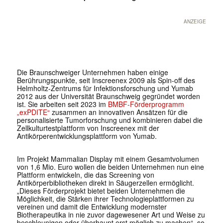
ANZEIGE
Die Braunschweiger Unternehmen haben einige
Berührungspunkte, seit Inscreenex 2009 als Spin-off des
Helmholtz-Zentrums für Infektionsforschung und Yumab
2012 aus der Universität Braunschweig gegründet worden
ist. Sie arbeiten seit 2023 im
BMBF-Förderprogramm
„exPDITE“
zusammen an innovativen Ansätzen für die
personalisierte Tumorforschung und kombinieren dabei die
Zellkulturtestplattform von Inscreenex mit der
Antikörperentwicklungsplattform von Yumab.
Im Projekt Mammalian Display mit einem Gesamtvolumen
von 1,6 Mio. Euro wollen die beiden Unternehmen nun eine
Plattform entwickeln, die das Screening von
Antikörperbibliotheken direkt in Säugerzellen ermöglicht.
„Dieses Förderprojekt bietet beiden Unternehmen die
Möglichkeit, die Stärken ihrer Technologieplattformen zu
vereinen und damit die Entwicklung modernster
Biotherapeutika in nie zuvor dagewesener Art und Weise zu
beschleunigen oder überhaupt erst möglich zu machen“, so