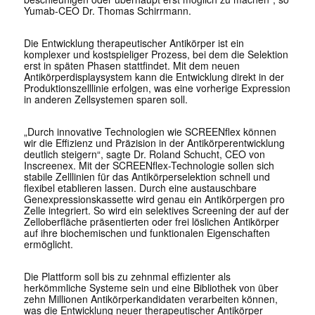
Yumab-CEO Dr. Thomas Schirrmann.
Die Entwicklung therapeutischer Antikörper ist ein
komplexer und kostspieliger Prozess, bei dem die Selektion
erst in späten Phasen stattfindet. Mit dem neuen
Antikörperdisplaysystem kann die Entwicklung direkt in der
Produktionszelllinie erfolgen, was eine vorherige Expression
in anderen Zellsystemen sparen soll.
„Durch innovative Technologien wie SCREENflex können
wir die Effizienz und Präzision in der Antikörperentwicklung
deutlich steigern“, sagte Dr. Roland Schucht, CEO von
Inscreenex. Mit der SCREENflex-Technologie sollen sich
stabile Zelllinien für das Antikörperselektion schnell und
flexibel etablieren lassen. Durch eine austauschbare
Genexpressionskassette wird genau ein Antikörpergen pro
Zelle integriert. So wird ein selektives Screening der auf der
Zelloberfläche präsentierten oder frei löslichen Antikörper
auf ihre biochemischen und funktionalen Eigenschaften
ermöglicht.
Die Plattform soll bis zu zehnmal effizienter als
herkömmliche Systeme sein und eine Bibliothek von über
zehn Millionen Antikörperkandidaten verarbeiten können,
was die Entwicklung neuer therapeutischer Antikörper