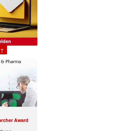
NT
archer Award