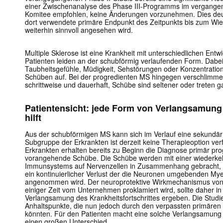
einer Zwischenanalyse des Phase III-Programms im vergangen
Komitee empfohlen, keine Änderungen vorzunehmen. Dies deut
dort verwendete primäre Endpunkt des Zeitpunkts bis zum Wi
weiterhin sinnvoll angesehen wird.
Multiple Sklerose ist eine Krankheit mit unterschiedlichen En
Patienten leiden an der schubförmig verlaufenden Form. Dabe
Taubheitsgefühle, Müdigkeit, Sehstörungen oder Konzentrati
Schüben auf. Bei der progredienten MS hingegen verschlimme
schrittweise und dauerhaft, Schübe sind seltener oder treten ga
Patientensicht: jede Form von Verlangsamung
hilft
Aus der schubförmigen MS kann sich im Verlauf eine sekundär 
Subgruppe der Erkrankten ist derzeit keine Therapieoption ve
Erkrankten erhalten bereits zu Beginn die Diagnose primär pr
vorangehende Schübe. Die Schübe werden mit einer wiederke
Immunsystems auf Nervenzellen in Zusammenhang gebracht, w
ein kontinuierlicher Verlust der die Neuronen umgebenden Mye
angenommen wird. Der neuroprotektive Wirkmechanismus von V
einiger Zeit vom Unternehmen proklamiert wird, sollte daher i
Verlangsamung des Krankheitsfortschrittes ergeben. Die Studi
Anhaltspunkte, die nun jedoch durch den verpassten primären 
könnten. Für den Patienten macht eine solche Verlangsamung d
einen großen Unterschied.