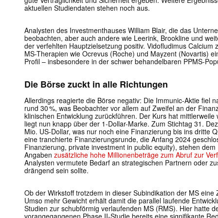
gute Verträglichkeit und Sicherheit ergeben. Weitere Ergebniss
aktuellen Studiendaten stehen noch aus.
Analysten des Investmenthauses William Blair, die das Untern
beobachten, aber auch andere wie Leerink, Brookline und weit
der verfehlten Hauptzielsetzung positiv. Vidofludimus Calcium
MS-Therapien wie Ocrevus (Roche) und Mayzent (Novartis) ein
Profil – insbesondere in der schwer behandelbaren PPMS-Popu
Die Börse zuckt in alle Richtungen
Allerdings reagierte die Börse negativ: Die Immunic-Aktie fie
rund 30 %, was Beobachter vor allem auf Zweifel an der Finanz
klinischen Entwicklung zurückführen. Der Kurs hat mittlerweile 
liegt nun knapp über der 1-Dollar-Marke. Zum Stichtag 31. D
Mio. US-Dollar, was nur noch eine Finanzierung bis ins dritte 
eine tranchierte Finanzierungsrunde, die Anfang 2024 geschl
Finanzierung, private investment in public equity), stehen d
Angaben
zusätzliche hohe Millionenbeträge zum Abruf zur Ve
Analysten vermutete Bedarf an strategischen Partnern oder zus
drängend sein sollte.
Ob der Wirkstoff trotzdem in dieser Subindikation der MS eine 
Umso mehr Gewicht erhält damit die parallel laufende Entwickl
Studien zur schubförmig verlaufenden MS (RMS). Hier hatte der
vorangegangenen Phase II-Studie bereits eine signifikante Red