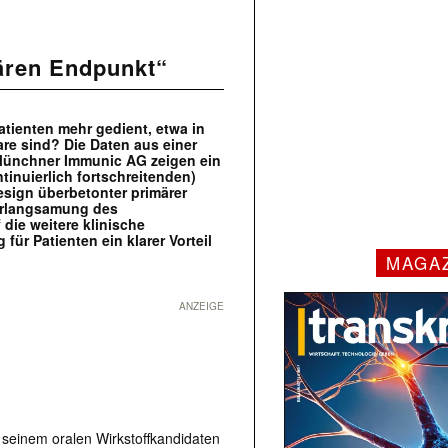
ären Endpunkt“
tienten mehr gedient, etwa in
are sind? Die Daten aus einer
 Münchner Immunic AG zeigen ein
ntinuierlich fortschreitenden)
esign überbetonter primärer
Verlangsamung des
 die weitere klinische
für Patienten ein klarer Vorteil
MAGA
ANZEIGE
t seinem oralen Wirkstoffkandidaten