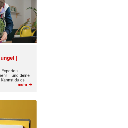
ungel |
✕
m Experten
 mehr – und deine
 Kannst du es
➔
mehr