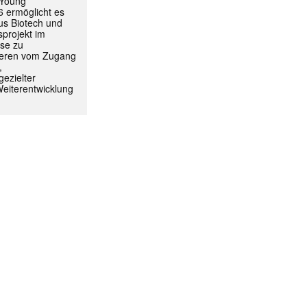
 Young
 ermöglicht es
aus Biotech und
projekt im
yse zu
itieren vom Zugang
,
ezielter
Weiterentwicklung
ormiert.