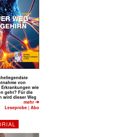
naheliegendste
ntnahme von
f Erkrankungen wie
on geht? Für die
 wird dieser Weg
➔
mehr
Leseprobe
Abo
|
ORIAL