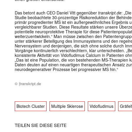
Das betont auch CEO Daniel Vitt gegenüber
transkript.de
: „Die
Studie
beobachtete 30-prozentige Risikoreduktion der Behind
primär progredienter MS ist ein außergewöhnliches Ergebnis un
vergleichbarer Studien. Diese Resultate stärken unsere Überz
potentielle neuroprotektive Therapie
für diese Patientenpopula
weiterzuentwickeln.“ Man müsse zwischen den Patientengruppe
unter stärkerer Beteiligung des Immunsystems und den regelr
Nervensystem und denjenigen, die sich ohne solche durch Imm
Vorgänge kontinuierlich verschlechtern, klar unterscheiden. „
konsistente
Aktivität
von Vidofludimus Calcium
in
Patienten ohne
„Das ist eine Population, die von bestehenden MS-Therapien k
Daten deuten auf einen neuartigen therapeutischen Ansatz z
neurodegenerativer Prozesse bei progressiver MS hin.“
Mit dem
© |transkript.de
E-
Mail
(erforderlich
Biotech Cluster
Multiple Sklerose
Vidofludimus
Gräfel
TEILEN SIE DIESE SEITE