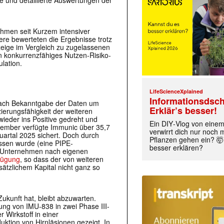
e und detaillierte Auswertungen der
ehmen seit Kurzem intensiver
ere bewerteten die Ergebnisse trotz
 zeige im Vergleich zu zugelassenen
 konkurrenzfähiges Nutzen-Risiko-
lation.
LifeScienceXplained
Informationsdsch
l nach Bekanntgabe der Daten um
Erklär’s besser!
ierungsfähigkeit der weiteren
wieder ins Positive gedreht und
Ein DIY‑Vlog von eine
ezember verfügte Immunic über 35,7
verwirrt dich nur noch
Quartal 2025 sichert. Doch durch
Pflanzen gehen ein? 🤯
ossen wurde (eine PIPE-
besser erklären?
em Unternehmen nach eigenen
rfügung
, so dass der von weiteren
ätzlichem Kapital nicht ganz so
Zukunft hat, bleibt abzuwarten.
ung von IMU-838 in zwei Phase III-
 Wirkstoff in einer
uktion von Hirnläsionen gezeigt. In