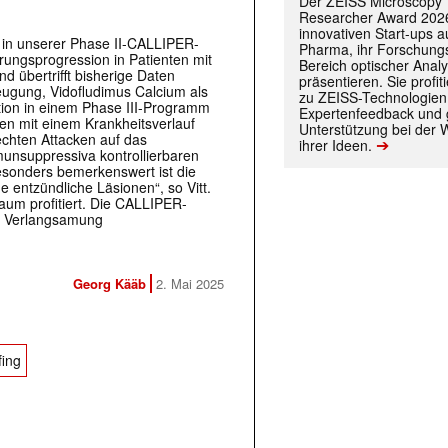
Der ZEISS Microscopy
Researcher Award 2026
innovativen Start-ups 
 in
unserer Phase II-
CALLIPER
-
Pharma, ihr Forschungs
erungsprogression
in
Patienten mit
Bereich optischer Anal
d übertrifft bisherige Daten
präsentieren. Sie prof
eugung, Vidofludimus Calcium als
zu ZEISS-Technologien
tion
in einem Phase III-Programm
Expertenfeedback und g
n mit einem Krankheitsverlauf
Unterstützung bei der 
echten Attacken auf das
➔
ihrer Ideen.
unsuppressiva kontrollierbaren
Besonders bemerkenswert ist die
 entzündliche Läsionen“, so Vitt.
aum profitiert. Die CALLIPER-
ur Verlangsamung
 |transkript-Newsletter jede Woche aktuell inf
Georg Kääb
2. Mai 2025
)
fing