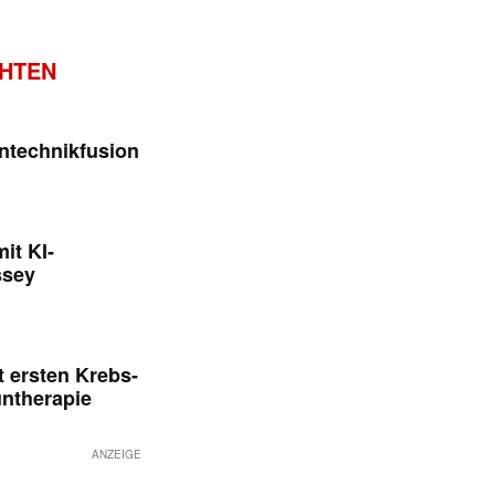
CHTEN
ntechnikfusion
it KI-
ssey
 ersten Krebs-
untherapie
ANZEIGE