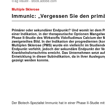
ag visuell - stock.adobe.com
Multiple Sklerose
Immunic: „Vergessen Sie den prim
Primärer oder sekundärer Endpunkt? Und womit ist dem Pa
einer Indikation, in der therapeutische Optionen Mangelw
Phase II-Studie des Wirkstoffs Vidofludimus Calcium der
zweigeteiltes Bild. In der Indikation der progredienten (ko
Multiplen Sklerose (PMS) wurde ein vielleicht im Studiend
Endpunkt verfehlt, jedoch der sekundäre Endpunkt der 
Krankheitsfortschritts erreicht. Das Unternehmen setzt auf
Entwicklung in dieser Subindikation, da in ihrer Auslegung 
gezeigt werden konnte.
Der Biotech-Spezialist Immunic hat in einer Phase II-Studie mi