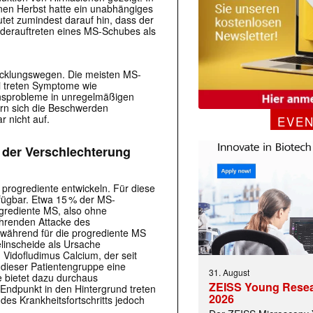
en Herbst hatte ein unabhängiges
et zumindest darauf hin, dass der
ederauftreten eines MS-Schubes als
twicklungswegen. Die meisten MS-
i treten Symptome wie
onsprobleme in unregelmäßigen
rn sich die Beschwerden
r nicht auf.
EVE
 der Verschlechterung
progrediente entwickeln. Für diese
rfügbar. Etwa 15 % der MS-
ogrediente MS, also ohne
hrenden Attacke des
ährend für die progrediente MS
linscheide als Ursache
idofludimus Calcium, der seit
n dieser Patientengruppe eine
31. August
e bietet dazu durchaus
ZEISS Young Rese
Endpunkt in den Hintergrund treten
2026
es Krankheitsfortschritts jedoch