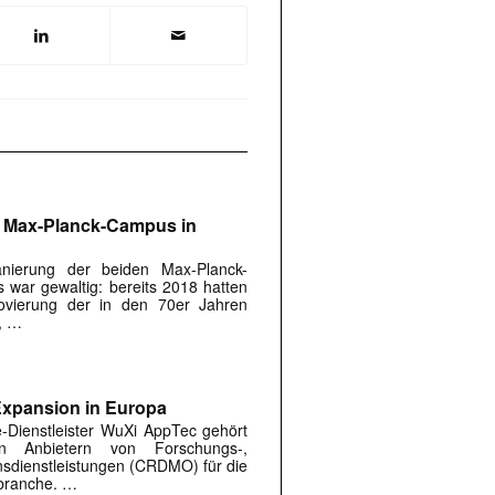
n Max-Planck-Campus in
anierung der beiden Max-Planck-
 war gewaltig: bereits 2018 hatten
ovierung der in den 70er Jahren
, …
Expansion in Europa
e-Dienstleister WuXi AppTec gehört
n Anbietern von Forschungs-,
nsdienstleistungen (CRDMO) für die
branche. …