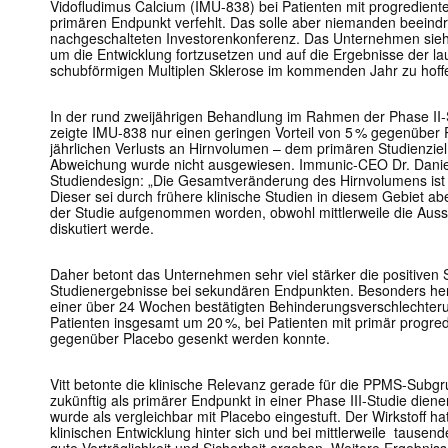
Vidofludimus Calcium (IMU-838) bei Patienten mit progredient
primären Endpunkt verfehlt. Das solle aber niemanden beeind
nachgeschalteten Investorenkonferenz. Das Unternehmen sieht 
um die Entwicklung fortzusetzen und auf die Ergebnisse der la
schubförmigen Multiplen Sklerose im kommenden Jahr zu hoff
In der rund zweijährigen Behandlung im Rahmen der Phase II
zeigte IMU-838 nur einen geringen Vorteil von 5 % gegenüber 
jährlichen Verlusts an Hirnvolumen – dem primären Studienziel. 
Abweichung wurde nicht ausgewiesen. Immunic-CEO Dr. Daniel V
Studiendesign: „Die Gesamtveränderung des Hirnvolumens ist i
Dieser sei durch frühere klinische Studien in diesem Gebiet ab
der Studie aufgenommen worden, obwohl mittlerweile die Auss
diskutiert werde.
Daher betont das Unternehmen sehr viel stärker die positiven S
Studienergebnisse bei sekundären Endpunkten. Besonders her
einer über 24 Wochen bestätigten Behinderungsverschlechter
Patienten insgesamt um 20 %, bei Patienten mit primär progr
gegenüber Placebo gesenkt werden konnte.
Vitt betonte die klinische Relevanz gerade für die PPMS-Subgr
zukünftig als primärer Endpunkt in einer Phase III-Studie dien
wurde als vergleichbar mit Placebo eingestuft. Der Wirkstoff hat
klinischen Entwicklung hinter sich und bei mittlerweile tausen