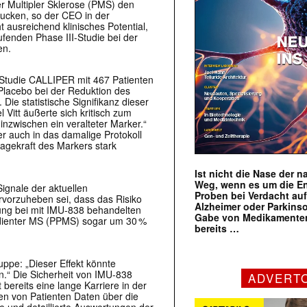
er Multipler Sklerose (PMS) den
rucken, so der CEO in der
ausreichend klinisches Potential,
ufenden Phase III-Studie bei der
en.
-Studie CALLIPER mit 467 Patienten
Placebo bei der Reduktion des
Die statistische Signifikanz dieser
itt äußerte sich kritisch zum
nzwischen ein veralteter Marker.“
er auch in das damalige Protokoll
agekraft des Markers stark
Ist nicht die Nase der 
Weg, wenn es um die E
ignale der aktuellen
Proben bei Verdacht au
vorzuheben sei, dass das Risiko
Alzheimer oder Parkins
ung bei mit IMU-838 behandelten
Gabe von Medikamenten
edienter MS (PPMS) sogar um 30 %
bereits …
uppe: „Dieser Effekt könnte
en.“ Die Sicherheit von IMU-838
ADVERT
 bereits eine lange Karriere in der
den von Patienten Daten über die