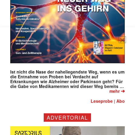
Mit dem |transkript-Newsletter
jede Woche aktuell informiert.
E-
Mail
(erforderlich)
Ist nicht die Nase der naheliegendste Weg, wenn es um
die Entnahme von Proben bei Verdacht auf
Erkrankungen wie Alzheimer oder Parkinson geht? Für
die Gabe von Medikamenten wird dieser Weg bereits …
➔
mehr
Leseprobe
Abo
|
ADVERTORIAL