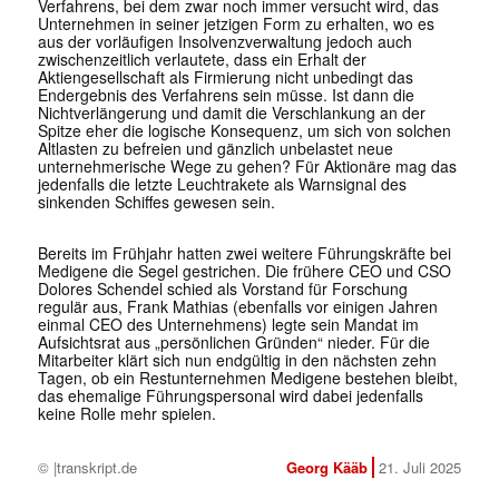
Verfahrens, bei dem zwar noch immer versucht wird, das
Unternehmen in seiner jetzigen Form zu erhalten, wo es
aus der vorläufigen Insolvenzverwaltung jedoch auch
zwischenzeitlich verlautete, dass ein Erhalt der
Aktiengesellschaft als Firmierung nicht unbedingt das
Endergebnis des Verfahrens sein müsse. Ist dann die
Nichtverlängerung und damit die Verschlankung an der
Spitze eher die logische Konsequenz, um sich von solchen
Altlasten zu befreien und gänzlich unbelastet neue
unternehmerische Wege zu gehen? Für Aktionäre mag das
jedenfalls die letzte Leuchtrakete als Warnsignal des
sinkenden Schiffes gewesen sein.
Bereits im Frühjahr hatten zwei weitere Führungskräfte bei
Medigene die Segel gestrichen. Die frühere CEO und CSO
Dolores Schendel schied als Vorstand für Forschung
regulär aus, Frank Mathias (ebenfalls vor einigen Jahren
einmal CEO des Unternehmens) legte sein Mandat im
Aufsichtsrat aus „persönlichen Gründen“ nieder. Für die
Mitarbeiter klärt sich nun endgültig in den nächsten zehn
Tagen, ob ein Restunternehmen Medigene bestehen bleibt,
das ehemalige Führungspersonal wird dabei jedenfalls
keine Rolle mehr spielen.
© |transkript.de
Georg Kääb
21. Juli 2025