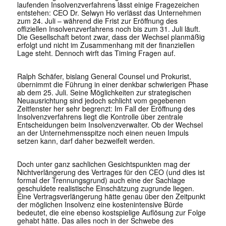
laufenden Insolvenzverfahrens lässt einige Fragezeichen
entstehen: CEO Dr. Selwyn Ho verlässt das Unternehmen
zum 24. Juli – während die Frist zur Eröffnung des
offiziellen Insolvenzverfahrens noch bis zum 31. Juli läuft.
Die Gesellschaft betont zwar, dass der Wechsel planmäßig
erfolgt und nicht im Zusammenhang mit der finanziellen
Lage steht. Dennoch wirft das Timing Fragen auf.
Ralph Schäfer, bislang General Counsel und Prokurist,
übernimmt die Führung in einer denkbar schwierigen Phase
ab dem 25. Juli. Seine Möglichkeiten zur strategischen
Neuausrichtung sind jedoch schlicht vom gegebenen
Zeitfenster her sehr begrenzt: Im Fall der Eröffnung des
Insolvenzverfahrens liegt die Kontrolle über zentrale
Entscheidungen beim Insolvenzverwalter. Ob der Wechsel
an der Unternehmensspitze noch einen neuen Impuls
setzen kann, darf daher bezweifelt werden.
Doch unter ganz sachlichen Gesichtspunkten mag der
Nichtverlängerung des Vertrages für den CEO (und dies ist
formal der Trennungsgrund) auch eine der Sachlage
geschuldete realistische Einschätzung zugrunde liegen.
Eine Vertragsverlängerung hätte genau über den Zeitpunkt
der möglichen Insolvenz eine kostenintensive Bürde
bedeutet, die eine ebenso kostspielige Auflösung zur Folge
gehabt hätte. Das alles noch in der Schwebe des