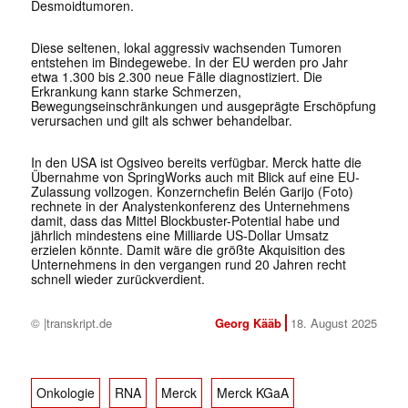
Desmoidtumoren.
Diese seltenen, lokal aggressiv wachsenden Tumoren
entstehen im Bindegewebe. In der EU werden pro Jahr
etwa 1.300 bis 2.300 neue Fälle diagnostiziert. Die
Erkrankung kann starke Schmerzen,
Bewegungseinschränkungen und ausgeprägte Erschöpfung
verursachen und gilt als schwer behandelbar.
In den USA ist Ogsiveo bereits verfügbar. Merck hatte die
Übernahme von SpringWorks auch mit Blick auf eine EU-
Zulassung vollzogen. Konzernchefin Belén Garijo (Foto)
rechnete in der Analystenkonferenz des Unternehmens
damit, dass das Mittel Blockbuster-Potential habe und
jährlich mindestens eine Milliarde US-Dollar Umsatz
erzielen könnte. Damit wäre die größte Akquisition des
Unternehmens in den vergangen rund 20 Jahren recht
schnell wieder zurückverdient.
© |transkript.de
Georg Kääb
18. August 2025
Onkologie
RNA
Merck
Merck KGaA