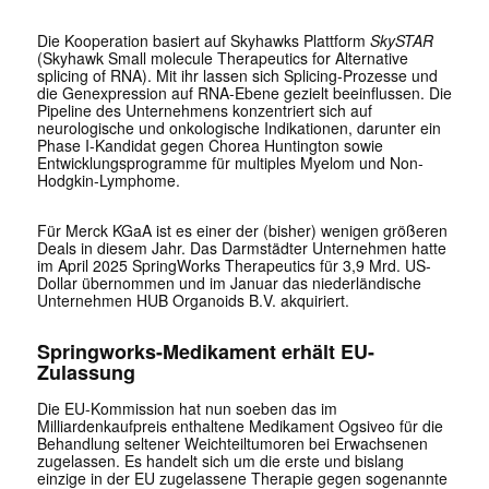
Die Kooperation basiert auf Skyhawks Plattform
SkySTAR
(Skyhawk Small molecule Therapeutics for Alternative
splicing of RNA). Mit ihr lassen sich Splicing-Prozesse und
die Genexpression auf RNA-Ebene gezielt beeinflussen. Die
Pipeline des Unternehmens konzentriert sich auf
neurologische und onkologische Indikationen, darunter ein
Phase I-Kandidat gegen Chorea Huntington sowie
Entwicklungsprogramme für multiples Myelom und Non-
Hodgkin-Lymphome.
Für Merck KGaA ist es einer der (bisher) wenigen größeren
Deals in diesem Jahr. Das Darmstädter Unternehmen hatte
im April 2025 SpringWorks Therapeutics für 3,9 Mrd. US-
Dollar übernommen und im Januar das niederländische
Unternehmen HUB Organoids B.V. akquiriert.
Springworks-Medikament erhält EU-
Zulassung
Die EU-Kommission hat nun soeben das im
Milliardenkaufpreis enthaltene Medikament Ogsiveo für die
Behandlung seltener Weichteiltumoren bei Erwachsenen
zugelassen. Es handelt sich um die erste und bislang
einzige in der EU zugelassene Therapie gegen sogenannte