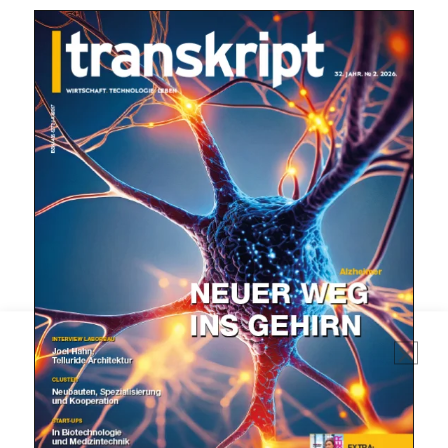
Mit dem |transkript-Newsletter
jede Woche aktuell informiert.
E-
Mail
(erforderlich)