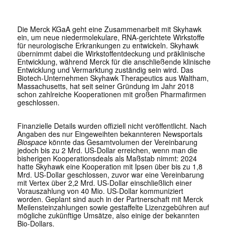
Die Merck KGaA geht eine Zusammenarbeit mit Skyhawk
ein, um neue niedermolekulare, RNA-gerichtete Wirkstoffe
für neurologische Erkrankungen zu entwickeln. Skyhawk
übernimmt dabei die Wirkstoffentdeckung und präklinische
Entwicklung, während Merck für die anschließende klinische
Entwicklung und Vermarktung zuständig sein wird. Das
Biotech-Unternehmen Skyhawk Therapeutics aus Waltham,
Massachusetts, hat seit seiner Gründung im Jahr 2018
schon zahlreiche Kooperationen mit großen Pharmafirmen
geschlossen.
Finanzielle Details wurden offiziell nicht veröffentlicht. Nach
Angaben des nur Eingeweihten bekannteren Newsportals
Biospace
könnte das Gesamtvolumen der Vereinbarung
jedoch bis zu 2 Mrd. US-Dollar erreichen, wenn man die
bisherigen Kooperationsdeals als Maßstab nimmt: 2024
hatte Skyhawk eine Kooperation mit Ipsen über bis zu 1,8
Mrd. US-Dollar geschlossen, zuvor war eine Vereinbarung
mit Vertex über 2,2 Mrd. US-Dollar einschließlich einer
Vorauszahlung von 40 Mio. US-Dollar kommuniziert
worden. Geplant sind auch in der Partnerschaft mit Merck
Meilensteinzahlungen sowie gestaffelte Lizenzgebühren auf
mögliche zukünftige Umsätze, also einige der bekannten
Bio-Dollars.