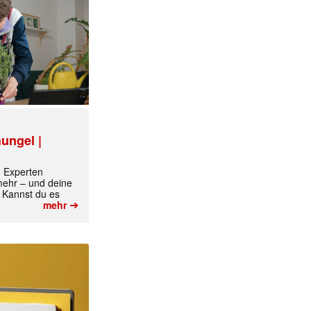
✕
ungel |
m Experten
 mehr – und deine
 Kannst du es
➔
mehr