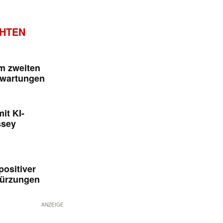
CHTEN
im zweiten
rwartungen
it KI-
ssey
positiver
kürzungen
ANZEIGE