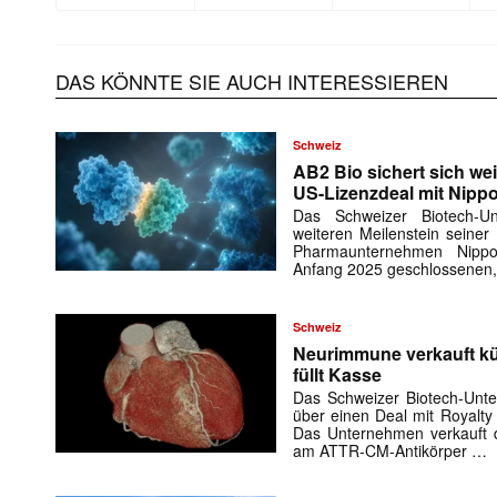
Mit dem
E-
DAS KÖNNTE SIE AUCH INTERESSIEREN
Mail
(erforderlich
Schweiz
AB2 Bio sichert sich wei
US-Lizenzdeal mit Nipp
Das Schweizer Biotech-
weiteren Meilenstein seiner
Pharmaunternehmen Nipp
Anfang 2025 geschlossenen,
Schweiz
Neurimmune verkauft kü
füllt Kasse
Das Schweizer Biotech-Unt
über einen Deal mit Royalty
Das Unternehmen verkauft d
am ATTR-CM-Antikörper …