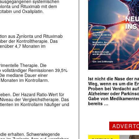
orausgegangenen systemischen
nlonta und Rituximab mit dem
abin und Oxaliplatin.
ion aus Zynlonta und Rituximab
ber der Kontrolltherapie. Das
genüber 4,7 Monaten im
rimentelle Therapie. Die
 vollständiger Remissionen 39,5%
Die mediane Dauer einer
Ist nicht die Nase der 
 Monaten im Kontrollarm.
Weg, wenn es um die E
Proben bei Verdacht au
Alzheimer oder Parkins
leben. Der Hazard Ratio-Wert für
Gabe von Medikamenten
iveau der Vergleichstherapie. Das
bereits …
ienten im Kontrollarm häufiger und
ADVERT
tudie erhalten. Schwerwiegende