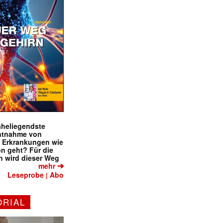
naheliegendste
ntnahme von
f Erkrankungen wie
on geht? Für die
 wird dieser Weg
➔
mehr
Leseprobe
Abo
|
ORIAL