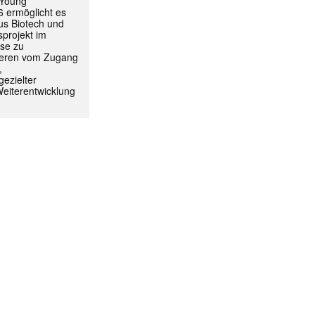
 Young
ormiert.
 ermöglicht es
aus Biotech und
projekt im
yse zu
itieren vom Zugang
,
ezielter
Weiterentwicklung