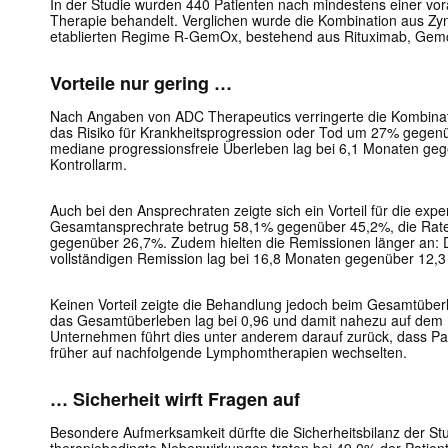
In der Studie wurden 440 Patienten nach mindestens einer v
Therapie behandelt. Verglichen wurde die Kombination aus Zy
etablierten Regime R-GemOx, bestehend aus Rituximab, Gemcit
Vorteile nur gering …
Nach Angaben von ADC Therapeutics verringerte die Kombinat
das Risiko für Krankheitsprogression oder Tod um 27% gegenü
mediane progressionsfreie Überleben lag bei 6,1 Monaten ge
Kontrollarm.
Auch bei den Ansprechraten zeigte sich ein Vorteil für die expe
Gesamtansprechrate betrug 58,1% gegenüber 45,2%, die Rate
gegenüber 26,7%. Zudem hielten die Remissionen länger an: 
vollständigen Remission lag bei 16,8 Monaten gegenüber 12,3
Keinen Vorteil zeigte die Behandlung jedoch beim Gesamtüber
das Gesamtüberleben lag bei 0,96 und damit nahezu auf dem N
Unternehmen führt dies unter anderem darauf zurück, dass Pat
früher auf nachfolgende Lymphomtherapien wechselten.
… Sicherheit wirft Fragen auf
Besondere Aufmerksamkeit dürfte die Sicherheitsbilanz der S