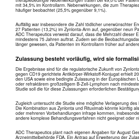
therapiebedingte Nebenwirkungen traten bei 49,0% der Patient
mit 34,5% im Kontrollarm. Nebenwirkungen, die zum Therapiea
häufiger beobachtet (25,5% gegenüber 9,1%).
Auffällig war insbesondere die Zahl tödlicher unerwünschter Er
27 Patienten (13,2%) im Zynlonta-Arm auf, gegenüber neun P
ADC Therapeutics verweist darauf, dass die Mehrzahl dieser Er
mindestens 75 Jahren auftrat. Zudem sei die Beobachtungsda
länger gewesen, da Patienten im Kontrollarm früher auf ander
Zulassung besteht vorläufig, wird sie formalisi
Die Ergebnisse sind für die regulatorische Zukunft von Zynlo
gegen CD19 gerichtete Antikörper-Wirkstoff-Konjugat erhielt 2
den USA sowie eine bedingte Zulassung in der Europäischen Un
oder refraktärem großzelligem B-Zell-Lymphom nach mindesten
Studie soll die für diese Zulassungen erforderlichen Bestätigun
Zugleich untersucht die Studie eine mögliche Verlagerung des P
Die Kombination aus Zynlonta und Rituximab könnte künftig als
oder mehreren Vorbehandlungen infrage kommen, insbesonde
andere komplexe Behandlungsverfahren nicht geeignet oder nic
ADC Therapeutics plant nach eigenen Angaben für August Ges
Arzneimittelbehörde FDA. Ein Antrag auf Erweiterung der Zulas