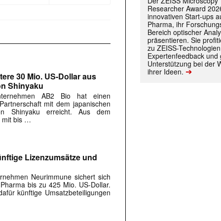
Der ZEISS Microscopy
 |transkript-Newsletter jede Woche aktuell inf
Researcher Award 2026
innovativen Start-ups 
Pharma, ihr Forschungs
Bereich optischer Anal
präsentieren. Sie prof
)
zu ZEISS-Technologien
Expertenfeedback und g
Unterstützung bei der 
➔
ihrer Ideen.
tere 30 Mio. US-Dollar aus
on Shinyaku
Unternehmen AB2 Bio hat einen
 Partnerschaft mit dem japanischen
on Shinyaku erreicht. Aus dem
 mit bis …
nftige Lizenzumsätze und
ernehmen Neurimmune sichert sich
 Pharma bis zu 425 Mio. US-Dollar.
afür künftige Umsatzbeteiligungen