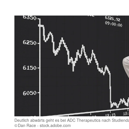
Deutlich abwärts geht es bei ADC Therapeutics nach Studiend
Dan Race - stock.adobe.com