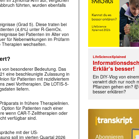
en im Zynlonta-Arm auf, verglichen
bbruch führten, wurden ebenfalls
eignisse (Grad 5). Diese traten bei
atienten (4,6%) unter R-GemOx.
eignisse bei Patienten im Alter von
uer für Nebenwirkungen im Prüfarm
e Therapien wechselten.
LifeScienceXplained
ert?
Informationsdsch
Erklär’s besser!
nta von besonderer Bedeutung. Das
021 eine beschleunigte Zulassung in
Ein DIY‑Vlog von eine
ion für Patienten mit rezidiviertem
verwirrt dich nur noch
s zwei Vortherapien. Die LOTIS-5-
Pflanzen gehen ein? 🤯
gsdaten liefern.
besser erklären?
räparats in frühere Therapielinien.
 Option für Patienten nach einer
re wenn CAR-T-Zelltherapien oder
ht verfügbar sind.
präche mit der US-
sung soll im vierten Quartal 2026