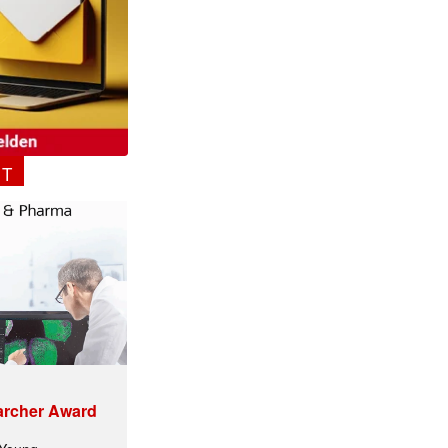
NT
archer Award