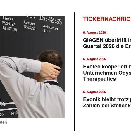
TICKERNACHRI
6. August 2026
QIAGEN übertrifft 
Quartal 2026 die E
6. August 2026
Evotec kooperiert m
Unternehmen Ody
Therapeutics
5. August 2026
Evonik bleibt trotz 
Zahlen bei Stellen
aten