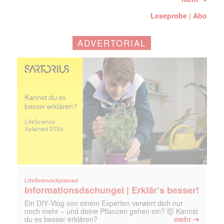
Leseprobe
Abo
|
ADVERTORIAL
LifeScienceXplained
Informationsdschungel | Erklär’s besser!
Ein DIY‑Vlog von einem Experten verwirrt dich nur
noch mehr – und deine Pflanzen gehen ein? 🤯 Kannst
➔
du es besser erklären?
mehr