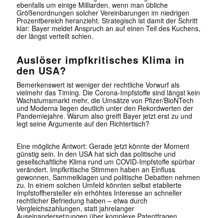
ebenfalls um einige Milliarden, wenn man übliche
Größenordnungen solcher Vereinbarungen im niedrigen
Prozentbereich heranzieht. Strategisch ist damit der Schritt
klar: Bayer meldet Anspruch an auf einen Teil des Kuchens,
der längst verteilt schien.
Auslöser impfkritisches Klima in
den USA?
Bemerkenswert ist weniger der rechtliche Vorwurf als
vielmehr das Timing. Die Corona-Impfstoffe sind längst kein
Wachstumsmarkt mehr, die Umsätze von Pfizer/BioNTech
und Moderna liegen deutlich unter den Rekordwerten der
Pandemiejahre. Warum also greift Bayer jetzt erst zu und
legt seine Argumente auf den Richtertisch?
Eine mögliche Antwort: Gerade jetzt könnte der Moment
günstig sein. In den USA hat sich das politische und
gesellschaftliche Klima rund um COVID-Impfstoffe spürbar
verändert. Impfkritische Stimmen haben an Einfluss
gewonnen, Sammelklagen und politische Debatten nehmen
zu. In einem solchen Umfeld könnten selbst etablierte
Impfstoffhersteller ein erhöhtes Interesse an schneller
rechtlicher Befriedung haben – etwa durch
Vergleichszahlungen, statt jahrelanger
Auseinandersetzungen über komplexe Patentfragen.