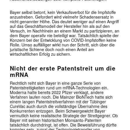
Bayer selbst betont, kein Verkaufsverbot für die Impfstoffe
anzustreben. Gefordert wird vielmehr Schadensersatz in
nicht genannter Höhe. Das deutet weniger auf einen Angriff
auf das Geschäftsmodell der Hersteller hin als auf den
Versuch, im Nachhinein an einem Markt zu partizipieren, an
dem Bayer operativ nie beteiligt war. Tatsächlich spielte der
Konzern bei der Entwicklung von COVID-Impfstoffen keine
Rolle. Umso auffälliger wirkt nun der Schritt, sich über die
juristische Schiene doch noch einen Anteil am
wirtschaftlichen Erfolg zu sichern.
Nicht der erste Patentstreit um die
mRNA
Rechtlich reiht sich Bayer in eine ganze Serie von
Patentstreitigkeiten rund um mRNA-Technologien ein.
Moderna hatte bereits 2022 Pfizer verklagt, andere
Verfahren laufen noch. Die Mainzer BioNTech hatte sich
einem langen Patentstreitverfahren mit der Tübinger
CureVac auch durch die vollständige Übernahme des
Konkurrenten entzogen. Beim Schwergewicht Bayer
vermutlich keine realistische Strategie der Streitgegner. Ob
Bayer mit seinen historischen Monsanto-Patenten
tatsächlich durchdringt, ist offen. Die Beweisführung dürfte
komplex sein, zumal der Technologietransfer von