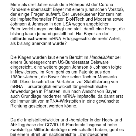
Mehr als drei Jahre nach dem Höhepunkt der Corona-
Pandemie überrascht Bayer mit einem juristischen Vorstoß,
der einige Fragen aufwirft. Der Leverkusener Konzern hat
die Impfstoffhersteller Pfizer, BioNTech und Moderna sowie
Johnson & Johnson in den USA wegen angeblicher
Patentverletzungen verklagt und stellt damit eine Frage, die
bislang kaum jemand gestellt hat: Hat Bayer an der
milliardenschweren mRNA-Erfolgsgeschichte mehr Anteil,
als bislang anerkannt wurde?
Die Klagen wurden laut einem Bericht im
Handelsblatt
bei
einem Bundesgericht im US-Bundesstaat Delaware
eingereicht, eine weitere gegen Johnson & Johnson folgte
in New Jersey. Im Kern geht es um Patente aus den
1980er-Jahren, die Bayer über seine Tochter Monsanto
hält. Diese beschreiben Verfahren zur Stabilisierung von
mRNA – ursprünglich entwickelt für gentechnische
Anwendungen in Pflanzen, nun nach Ansicht von Bayer
auch Grundlage moderner mRNA-Impfstoffe, da damit erst
die Immunität von mRNA-Wirkstoffen in eine gewünschte
Richtung gesteigert werden könne.
Da die Impfstoffentwickler und -hersteller in der Hoch- und
Abklingphase der COVID-19-Pandemie insgesamt hohe
zweistellige Milliardenbeträge erwirtschaftet haben, geht es
bei einem Streit um nachgereichte Lizenzgebühren