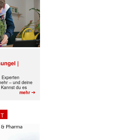
ungel |
m Experten
 mehr – und deine
 Kannst du es
➔
mehr
NT