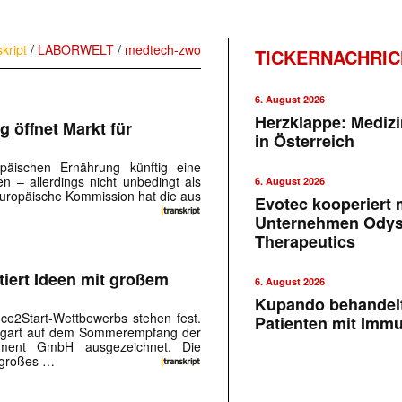
skript
/
LABORWELT
/
medtech-zwo
TICKERNACHRI
6. August 2026
Herzklappe: Medizi
 öffnet Markt für
in Österreich
päischen Ernährung künftig eine
en – allerdings nicht unbedingt als
6. August 2026
 Europäische Kommission hat die aus
Evotec kooperiert m
Unternehmen Ody
Therapeutics
tiert Ideen mit großem
6. August 2026
Kupando behandelt
ce2Start-Wettbewerbs stehen fest.
Patienten mit Imm
uttgart auf dem Sommerempfang der
ent GmbH ausgezeichnet. Die
 großes …