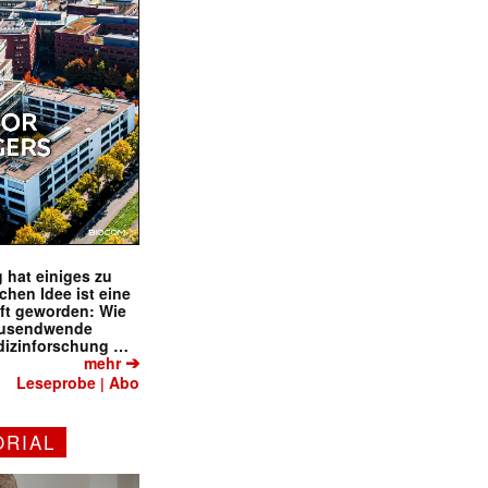
✕
 hat einiges zu
schen Idee ist eine
ft geworden: Wie
tausendwende
dizinforschung …
➔
mehr
Leseprobe
Abo
|
ORIAL