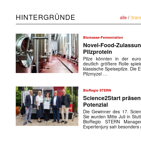
HINTERGRÜNDE
alle
/
|tran
Biomasse-Fermentation
Novel-Food-Zulassung
Pilzprotein
Pilze könnten in der euro
deutlich größere Rolle spiel
klassische Speisepilze. Die
Pilzmyzel …
BioRegio STERN
Science2Start präsen
Potenzial
Die Gewinner des 17. Scien
Sie wurden Mitte Juli in St
BioRegio STERN Managem
Expertenjury sah besonders