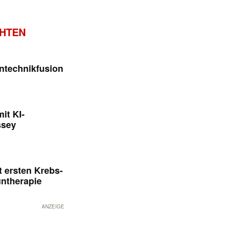
CHTEN
ntechnikfusion
it KI-
ssey
 ersten Krebs-
untherapie
ANZEIGE