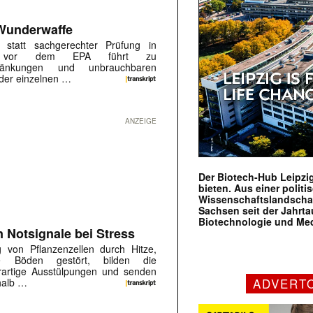
 Wunderwaffe
 statt sachgerechter Prüfung in
ahren vor dem EPA führt zu
chränkungen und unbrauchbaren
eder einzelnen …
ANZEIGE
Der Biotech-Hub Leipzig
bieten. Aus einer politi
Wissenschaftslandscha
Sachsen seit der Jahr
Biotechnologie und Me
 Notsignale bei Stress
 von Pflanzenzellen durch Hitze,
ge Böden gestört, bilden die
erartige Ausstülpungen und senden
ADVERT
rhalb …