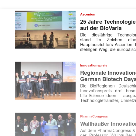
Ascenion
Mit dem
25 Jahre Technologiet
auf der BioVaria
Die diesjährige Technologi
E-
stand im Zeichen eine
Mail
Hauptausrichters Ascenion.
(erforderlich
steinigen Weg, die europäi
Innovationspreis
Regionale Innovatio
German Biotech Day
Die BioRegionen Deutsch
Innovationspreis drei beson
Life-Science-Ideen au
Technologietransfer, Umsetz
PharmaCongress
Wallhäußer Innovatio
Auf dem PharmaCongress &
der Professor Wallhäußer 