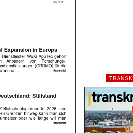
ANZEIGE
uf Expansion in Europa
e-Dienstleister WuXi AppTec gehört
n Anbietern von Forschungs-,
nsdienstleistungen (CRDMO) für die
branche. …
TRANSK
eutschland: Stillstand
Y-Biotechnologiereports 2026 und
chen Grenzen hinweg kann man sich
urmeltier oder wie lange will man