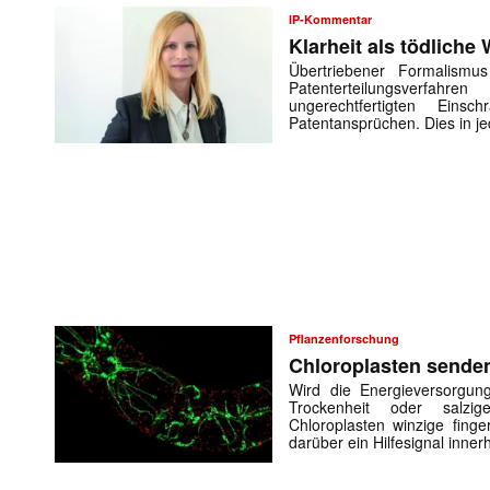
IP-Kommentar
Klarheit als tödliche
Übertriebener Formalismus
Patenterteilungsverf
ungerechtfertigten Eins
Patentansprüchen. Dies in j
Pflanzenforschung
Chloroplasten senden
Wird die Energieversorgung
Trockenheit oder salzi
Chloroplasten winzige fing
darüber ein Hilfesignal inne