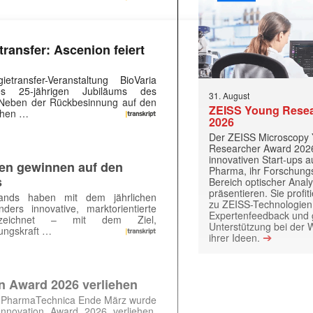
 |transkript-Newsletter jede Woche aktuell inf
ransfer: Ascenion feiert
etransfer-Veranstaltung BioVaria
s 25-jährigen Jubiläums des
31. August
 Neben der Rückbesinnung auf den
)
ZEISS Young Rese
schen …
2026
Der ZEISS Microscopy
Researcher Award 2026
innovativen Start-ups 
nen gewinnen auf den
Pharma, ihr Forschungs
s
Bereich optischer Anal
präsentieren. Sie prof
lands haben mit dem jährlichen
zu ZEISS-Technologien
ders innovative, marktorientierte
Expertenfeedback und g
sgezeichnet – mit dem Ziel,
Unterstützung bei der 
ungskraft …
➔
ihrer Ideen.
n Award 2026 verliehen
 PharmaTechnica Ende März wurde
Innovation Award 2026 verliehen.