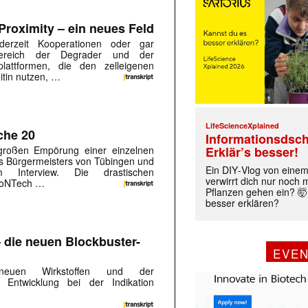
Proximity – ein neues Feld
 derzeit Kooperationen oder gar
ereich der Degrader und der
eplattformen, die den zelleigenen
tin nutzen, …
LifeScienceXplained
che 20
Informationsdsch
großen Empörung einer einzelnen
Erklär’s besser!
s Bürgermeisters von Tübingen und
Ein DIY‑Vlog von eine
nterview. Die drastischen
verwirrt dich nur noch
BioNTech …
Pflanzen gehen ein? 🤯
besser erklären?
 die neuen Blockbuster-
EVE
neuen Wirkstoffen und der
r Entwicklung bei der Indikation