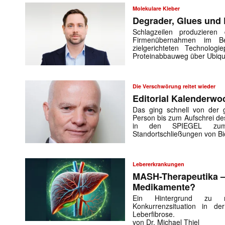
Molekulare Kleber
Degrader, Glues und 
Schlagzeilen produzieren
Firmenübernahmen im B
zielgerichteten Technologi
Proteinabbauweg über Ubiqui
Die Verschwörung reitet wieder
Editorial Kalenderwo
Das ging schnell von der 
Person bis zum Aufschrei de
in den SPIEGEL zum I
Standortschließungen von 
Lebererkrankungen
MASH-Therapeutika –
Medikamente?
Ein Hintergrund zu 
Konkurrenzsituation in de
Leberfibrose.
von Dr. Michael Thiel