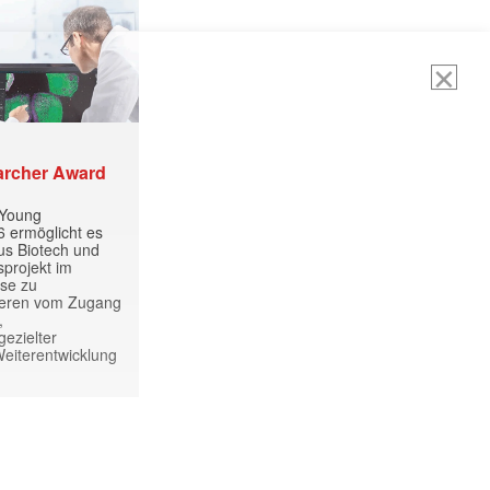
ormiert.
archer Award
 Young
 ermöglicht es
aus Biotech und
projekt im
yse zu
itieren vom Zugang
,
ezielter
Weiterentwicklung