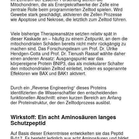
Mitochondrien, die als Energiekraftwerke der Zelle eine
zentrale Rolle beim programmierten Zelltod spielen. Wird
Gewebe stark geschädigt, aktivieren die Zellen Prozesse
wie Apoptose und Nekrose, die letztlich zum Zelltod führen.
Viele bisherige Therapieansätze setzten relativ spät in
dieser Kaskade an – häufig zu einem Zeitpunkt, an dem die
mitochondrialen Schäden bereits nicht mehr rückgängig zu
machen sind. Das Forschungsteam um Prof. Dr. Ulrike
Hendgen-Cotta und Prof. Dr. Tienush Rassaf wählte daher
einen anderen Ansatz: Ausgangspunkt war das
körpereigene Protein BNIP3, das als molekularer Schalter
den mitochondrialen Zelltod einleitet, indem es sogenannte
Effektoren wie BAX und BAK1 aktiviert.
Durch ein „Reverse Engineering“ dieses Proteins
identifizierten die Wissenschaftler den entscheidenden
funktionellen Abschnitt: einen kurzen Bereich am Anfang
der Proteinstruktur, der den Zelltodprozess auslöst.
Wirkstoff: Ein acht Aminosäuren langes
Schutzpeptid
Auf Basis dieser Erkenntnisse entwickelten sie das Peptid
B-017. Es besteht lediglich aus acht Aminosäuren und bildet