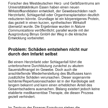
Forscher des Westdeutschen Herz- und Gefäßzentrums am
Universitätsklinikum Essen haben einen neuen
Wirkstoffkandidaten entwickelt, der Gewebeschäden nach
Herzinfarkt, Schlaganfall oder Organtransplantation deutlich
reduzieren könnte. Grundlage ist ein körpereigenes Protein,
das gezielt in einen kurzen, synthetischen Wirkstoff
übersetzt wurde. Die Ergebnisse wurden in
Nature
Communications
veröffentlicht; parallel wurde mit der
Ausgründung Bimyo GmbH der Weg in die klinische
Entwicklung vorbereitet.
Problem: Schäden entstehen nicht nur
durch den Infarkt selbst
Bei einem Herzinfarkt oder Schlaganfall führt die
unterbrochene Durchblutung zunächst zu akutem
Sauerstoffmangel im Gewebe. Doch auch die
anschließende Wiederherstellung des Blutflusses kann
zusätzliche Schäden verursachen. Dieser sogenannte
Ischämie/Reperfusionsschaden ist in der Kardiologie seit
langem bekannt und kann einen erheblichen Anteil des
Gesamtschadens ausmachen. Bislang existiert jedoch keine
etablierte medikamentöse Therapie, die diesen Prozess
gezielt verhindert.
Im Zentrum der Essener Forschung stehen die