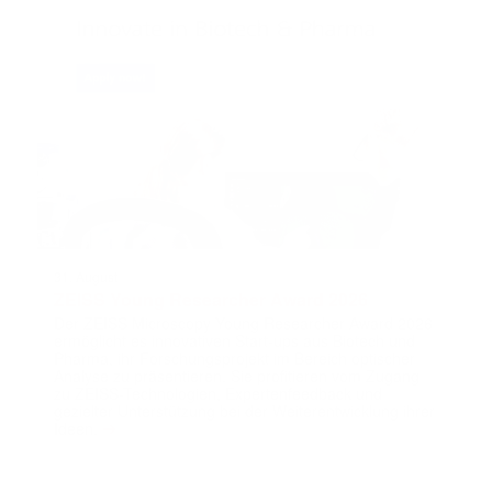
31. August
ZEISS Young Researcher Award 2026
Der ZEISS Microscopy Young Researcher Award 2026
ermöglicht es innovativen Start-ups aus Biotech und
Pharma, ihr Forschungsprojekt im Bereich optischer
Analyse zu präsentieren. Sie profitieren vom Zugang
zu ZEISS-Technologien, Expertenfeedback und
gezielter Unterstützung bei der Weiterentwicklung ihrer
➔
Ideen.