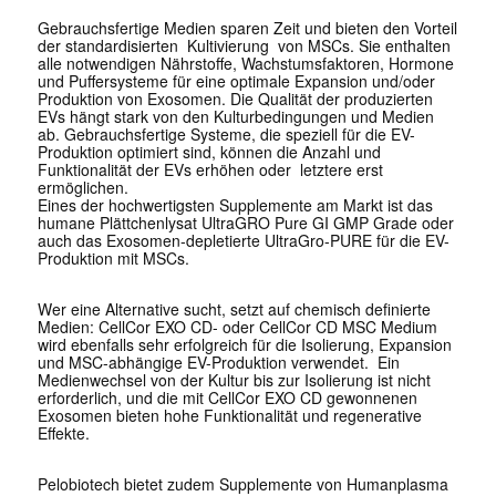
Gebrauchsfertige Medien sparen Zeit und bieten den Vorteil
der standardisierten Kultivierung von MSCs. Sie enthalten
alle notwendigen Nährstoffe, Wachstumsfaktoren, Hormone
und Puffersysteme für eine optimale Expansion und/oder
Produktion von Exosomen. Die Qualität der produzierten
EVs hängt stark von den Kulturbedingungen und Medien
ab. Gebrauchsfertige Systeme, die speziell für die EV-
Produktion optimiert sind, können die Anzahl und
Funktionalität der EVs erhöhen oder letztere erst
ermöglichen.
Eines der hochwertigsten Supplemente am Markt ist das
humane Plättchenlysat UltraGRO Pure GI GMP Grade oder
auch das Exosomen-depletierte UltraGro-PURE für die EV-
Produktion mit MSCs.
Wer eine Alternative sucht, setzt auf chemisch definierte
Medien: CellCor EXO CD- oder CellCor CD MSC Medium
wird ebenfalls sehr erfolgreich für die Isolierung, Expansion
und MSC-abhängige EV-Produktion verwendet. Ein
Medienwechsel von der Kultur bis zur Isolierung ist nicht
erforderlich, und die mit CellCor EXO CD gewonnenen
Exosomen bieten hohe Funktionalität und regenerative
Effekte.
Pelobiotech bietet zudem Supplemente von Humanplasma