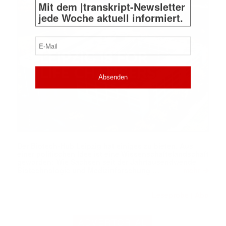
Mit dem |transkript-Newsletter
jede Woche aktuell informiert.
E-
Mail
(erforderlich)
Der Biotech-Hub Leipzig hat einiges zu bieten. Aus
einer politischen Idee ist eine Wissenschaftslandschaft
geworden: Wie Sachsen seit der Jahrtausendwende
➔
Biotechnologie und Medizinforschung …
mehr
Leseprobe
Abo
|
ADVERTORIAL