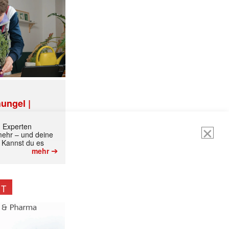
ungel |
m Experten
ormiert.
 mehr – und deine
 Kannst du es
➔
mehr
NT