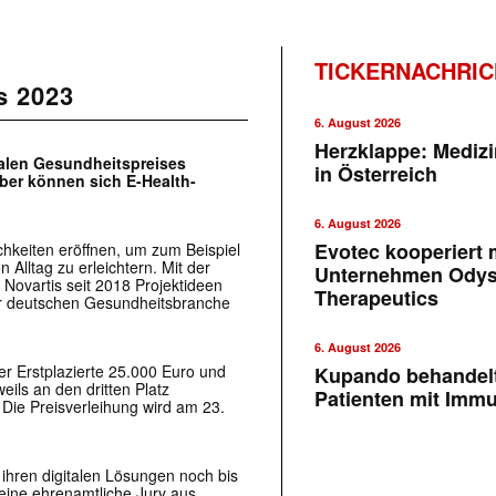
TICKERNACHRI
s 2023
6. August 2026
Herzklappe: Medizi
italen Gesundheitspreises
in Österreich
ber können sich E-Health-
6. August 2026
Evotec kooperiert m
chkeiten eröffnen, um zum Beispiel
 Alltag zu erleichtern. Mit der
Unternehmen Ody
 Novartis seit 2018 Projektideen
Therapeutics
der deutschen Gesundheitsbranche
6. August 2026
der Erstplazierte 25.000 Euro und
Kupando behandelt
ils an den dritten Platz
Patienten mit Imm
Die Preisverleihung wird am 23.
ihren digitalen Lösungen noch bis
 eine ehrenamtliche Jury aus