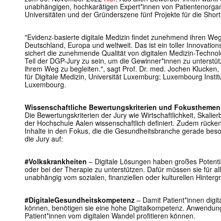
unabhängigen, hochkarätigen Expert*innen von Patientenorga
Universitäten und der Gründerszene fünf Projekte für die Shortl
"Evidenz-basierte digitale Medizin findet zunehmend ihren Weg
Deutschland, Europa und weltweit. Das ist ein toller Innovation
sichert die zunehmende Qualität von digitalen Medizin-Technol
Teil der DGP-Jury zu sein, um die Gewinner*innen zu unterstütz
ihrem Weg zu begleiten.", sagt Prof. Dr. med. Jochen Klucken
für Digitale Medizin, Universität Luxemburg; Luxembourg Institu
Luxembourg.
Wissenschaftliche Bewertungskriterien und Fokusthemen
Die Bewertungskriterien der Jury wie Wirtschaftlichkeit, Skalierb
der Hochschule Aalen wissenschaftlich definiert. Zudem rücke
Inhalte in den Fokus, die die Gesundheitsbranche gerade be
die Jury auf:
#Volkskrankheiten
– Digitale Lösungen haben großes Potenti
oder bei der Therapie zu unterstützen. Dafür müssen sie für al
unabhängig vom sozialen, finanziellen oder kulturellen Hinterg
#DigitaleGesundheitskompetenz
– Damit Patient*innen digi
können, benötigen sie eine hohe Digitalkompetenz. Anwendunge
Patient*innen vom digitalen Wandel profitieren können.