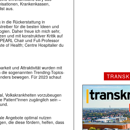
nisationen, Krankenkassen,
ist aus.
 in die Rückerstattung in
streiber für die besten Ideen und
ogien. Daher freue ich mich sehr,
en und mit konstruktiver Kritik auf
, PEARL Chair und Full-Professor
te of Health; Centre Hospitalier du
arkeit und Attraktivität wurden mit
n die sogenannten Trending-Topics-
TRANSK
sonders bewegen. Für 2023 schaut
al, Volkskrankheiten vorzubeugen
le Patient*innen zugänglich sein –
rund.
tale Angebote optimal nutzen
n, die diese fördern, helfen, dass