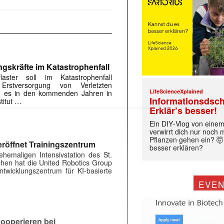
ngskräfte im Katastrophenfall
flaster soll im Katastrophenfall
Erstversorgung von Verletzten
LifeScienceXplained
ird es in den kommenden Jahren in
Informationsdsch
titut …
Erklär’s besser!
Ein DIY‑Vlog von eine
 |transkript-Newsletter jede Woche aktuell inf
verwirrt dich nur noch
Pflanzen gehen ein? 🤯
röffnet Trainingszentrum
besser erklären?
hemaligen Intensivstation des St.
rchen hat die United Robotics Group
)
twicklungszentrum für KI-basierte
EVE
ooperieren bei