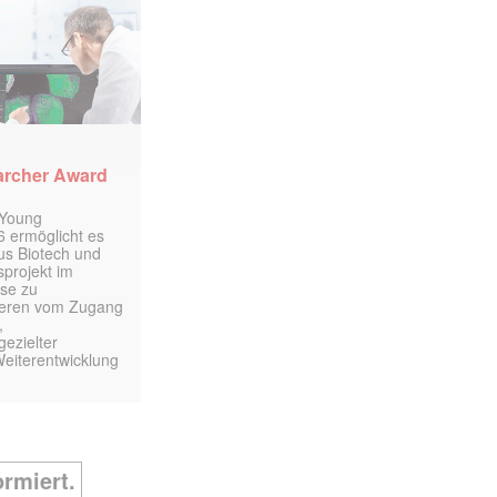
archer Award
 Young
 ermöglicht es
aus Biotech und
projekt im
yse zu
itieren vom Zugang
,
ezielter
Weiterentwicklung