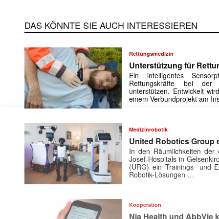
DAS KÖNNTE SIE AUCH INTERESSIEREN
Rettungsmedizin
Unterstützung für Rettu
Ein intelligentes Sensorp
Rettungskräfte bei der 
unterstützen. Entwickelt w
einem Verbundprojekt am Ins
Mit dem
Medizinrobotik
United Robotics Group e
E-
In den Räumlichkeiten der e
Mail
Josef-Hospitals in Gelsenki
(erforderlich
(URG) ein Trainings- und En
Robotik-Lösungen …
Kooperation
Nia Health und AbbVie k