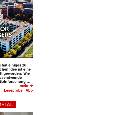
✕
 hat einiges zu
schen Idee ist eine
ft geworden: Wie
tausendwende
dizinforschung …
➔
mehr
Leseprobe
Abo
|
ORIAL