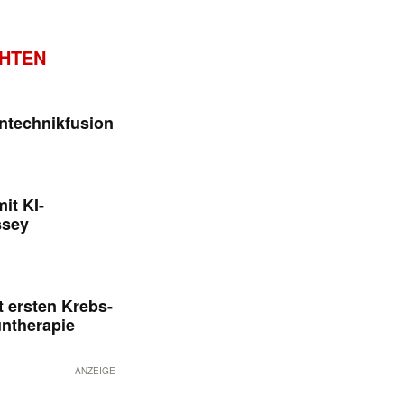
CHTEN
ntechnikfusion
it KI-
ssey
 ersten Krebs-
untherapie
ANZEIGE