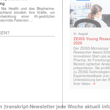
ung
 Nia Health und das Biopharma-
chland bündeln ihre Kräfte, um
twicklung einer KI-gestützten
dermitis-Patienten …
SEN?
31. August
ZEISS Young Rese
2026
Der ZEISS Microscopy
Researcher Award 2026
innovativen Start-ups 
Pharma, ihr Forschungs
Bereich optischer Anal
präsentieren. Sie prof
zu ZEISS-Technologien
Expertenfeedback und g
Unterstützung bei der 
➔
ihrer Ideen.