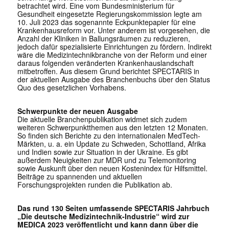
betrachtet wird. Eine vom Bundesministerium für
Gesundheit eingesetzte Regierungskommission legte am
10. Juli 2023 das sogenannte Eckpunktepapier für eine
Krankenhausreform vor. Unter anderem ist vorgesehen, die
Anzahl der Kliniken in Ballungsräumen zu reduzieren,
jedoch dafür spezialisierte Einrichtungen zu fördern. Indirekt
wäre die Medizintechnikbranche von der Reform und einer
daraus folgenden veränderten Krankenhauslandschaft
mitbetroffen. Aus diesem Grund berichtet SPECTARIS in
der aktuellen Ausgabe des Branchenbuchs über den Status
Quo des gesetzlichen Vorhabens.
Schwerpunkte der neuen Ausgabe
Die aktuelle Branchenpublikation widmet sich zudem
weiteren Schwerpunktthemen aus den letzten 12 Monaten.
So finden sich Berichte zu den internationalen MedTech-
Märkten, u. a. ein Update zu Schweden, Schottland, Afrika
und Indien sowie zur Situation in der Ukraine. Es gibt
außerdem Neuigkeiten zur MDR und zu Telemonitoring
sowie Auskunft über den neuen Kostenindex für Hilfsmittel.
Beiträge zu spannenden und aktuellen
Forschungsprojekten runden die Publikation ab.
Das rund 130 Seiten umfassende SPECTARIS Jahrbuch
„Die deutsche Medizintechnik-Industrie“ wird zur
MEDICA 2023 veröffentlicht und kann dann über die