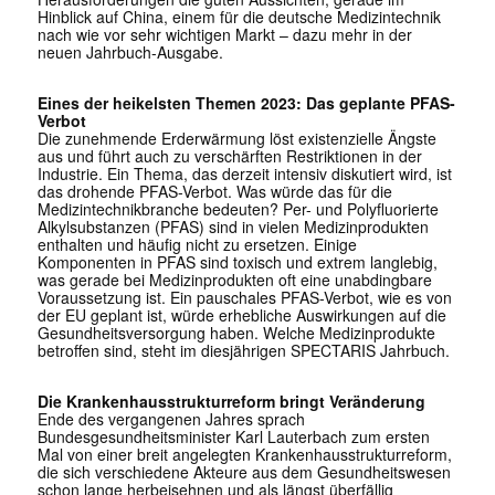
Hinblick auf China, einem für die deutsche Medizintechnik
nach wie vor sehr wichtigen Markt – dazu mehr in der
neuen Jahrbuch-Ausgabe.
Eines der heikelsten Themen 2023: Das geplante PFAS-
Verbot
Die zunehmende Erderwärmung löst existenzielle Ängste
aus und führt auch zu verschärften Restriktionen in der
Industrie. Ein Thema, das derzeit intensiv diskutiert wird, ist
das drohende PFAS-Verbot. Was würde das für die
Medizintechnikbranche bedeuten? Per- und Polyfluorierte
Alkylsubstanzen (PFAS) sind in vielen Medizinprodukten
enthalten und häufig nicht zu ersetzen. Einige
Komponenten in PFAS sind toxisch und extrem langlebig,
was gerade bei Medizinprodukten oft eine unabdingbare
Voraussetzung ist. Ein pauschales PFAS-Verbot, wie es von
der EU geplant ist, würde erhebliche Auswirkungen auf die
Gesundheitsversorgung haben. Welche Medizinprodukte
betroffen sind, steht im diesjährigen SPECTARIS Jahrbuch.
Die Krankenhausstrukturreform bringt Veränderung
Ende des vergangenen Jahres sprach
Bundesgesundheitsminister Karl Lauterbach zum ersten
Mal von einer breit angelegten Krankenhausstrukturreform,
die sich verschiedene Akteure aus dem Gesundheitswesen
schon lange herbeisehnen und als längst überfällig