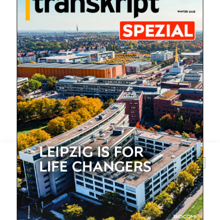
Mit dem |transkript-Newsletter
jede Woche aktuell informiert.
E-
Mail
(erforderlich)