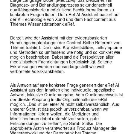
Diagnose- und Behandlungsprozess sekundenschnell
qualitätsgesicherte medizinische Fachinformationen zu
konkreten Fragen liefert. Der eRef AI Assistant basiert auf
der KI-Technologie von Xund und dem Fachcontent aus
Thiemes Wissensdatenbank eRef.
Derzeit wird der Assistent mit den evidenzbasierten
Handlungsempfehlungen der Content-Reihe Referenz von
Thieme trainiert. Darin sind Krankheitsbilder, Leitsymptome
und Methoden so umfassend wie nötig und so konkret wie
möglich beschrieben. Dabei sind die Perspektiven aller
medizinischen Fachrichtungen berücksichtigt. Seltene
Erkrankungen werden ebenso dargestellt wie weit
verbreitete Volkskrankheiten.
Als Antwort auf eine konkrete Frage generiert der eRef AI
Assistant aus den Inhalten eine individuelle, spezifische
Antwort, inklusive Quellenangabe. Vom Quellennachweis ist
der direkte Absprung in die Originalinhalte der eRef
möglich. „Das ist bei einer AI nicht selbstverständlich. Aus
unserer Sicht ist das jedoch unverzichtbar, wenn wir
Informationen liefern wollen, die Mediziner und
Medizinerinnen dabei unterstützen sollen, gute
Entscheidungen zu treffen“, so Sarah Stalke. Die
approbierte Ärztin verantwortet als Product Manager die
Weiterentwicklung der Datenbank bei Thieme.