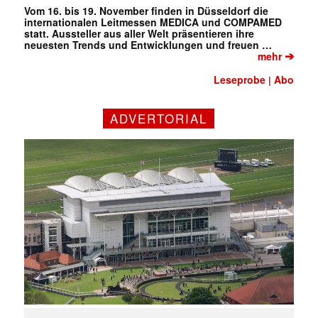
Mail
Vom 16. bis 19. November finden in Düsseldorf die
(erforderlich)
internationalen Leitmessen MEDICA und COMPAMED
statt. Aussteller aus aller Welt präsentieren ihre
neuesten Trends und Entwicklungen und freuen …
➔
mehr
Leseprobe
Abo
|
ADVERTORIAL