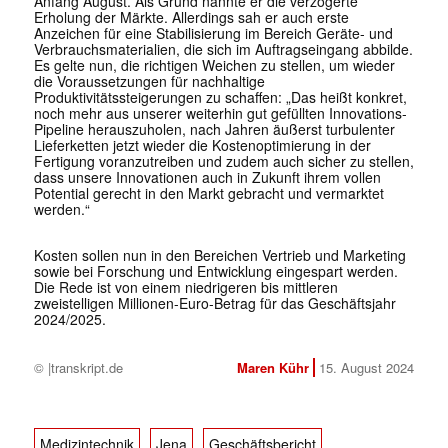
Anfang August. Als Grund nannte er die verzögerte
Erholung der Märkte. Allerdings sah er auch erste
Anzeichen für eine Stabilisierung im Bereich Geräte- und
Verbrauchsmaterialien, die sich im Auftragseingang abbilde.
Es gelte nun, die richtigen Weichen zu stellen, um wieder
die Voraussetzungen für nachhaltige
Produktivitätssteigerungen zu schaffen: „Das heißt konkret,
noch mehr aus unserer weiterhin gut gefüllten Innovations-
Pipeline herauszuholen, nach Jahren äußerst turbulenter
Lieferketten jetzt wieder die Kostenoptimierung in der
Fertigung voranzutreiben und zudem auch sicher zu stellen,
dass unsere Innovationen auch in Zukunft ihrem vollen
Potential gerecht in den Markt gebracht und vermarktet
werden.“
Kosten sollen nun in den Bereichen Vertrieb und Marketing
sowie bei Forschung und Entwicklung eingespart werden.
Die Rede ist von einem niedrigeren bis mittleren
zweistelligen Millionen-Euro-Betrag für das Geschäftsjahr
2024/2025.
© |transkript.de
Maren Kühr
15. August 2024
Medizintechnik
Jena
Geschäftsbericht