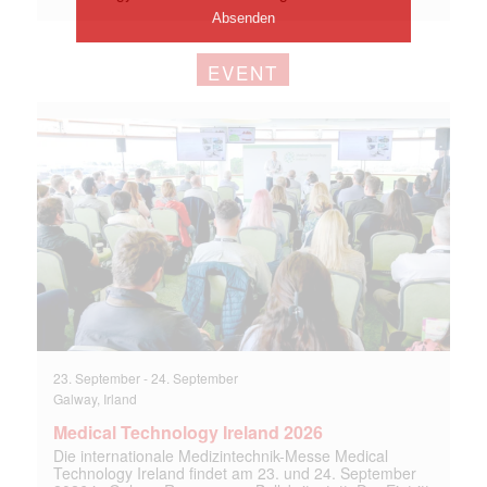
EVENT
23. September
-
24. September
Galway, Irland
Medical Technology Ireland 2026
Die internationale Medizintechnik-Messe Medical
Technology Ireland findet am 23. und 24. September