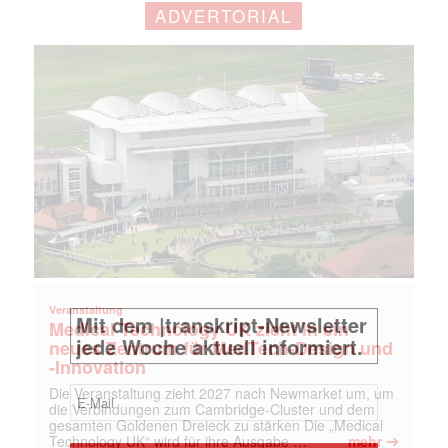
ADVERTORIAL
Veranstaltung
Medical Technology UK zieht in ein
neues Zentrum für MedTech-Design und
-Innovation
Die Veranstaltung zieht 2027 nach Newmarket um, um
die Verbindungen zum Cambridge-Cluster und dem
gesamten Goldenen Dreieck zu stärken Die „Medical
➔
Technology UK“ wird für ihre Ausgabe …
mehr