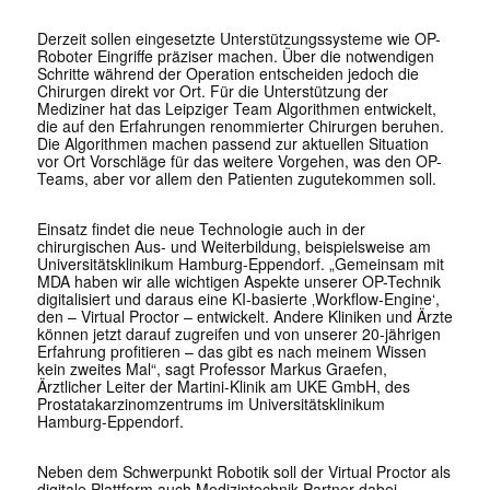
Derzeit sollen eingesetzte Unterstützungssysteme wie OP-
Roboter Eingriffe präziser machen. Über die notwendigen
Schritte während der Operation entscheiden jedoch die
Chirurgen direkt vor Ort. Für die Unterstützung der
Mediziner hat das Leipziger Team Algorithmen entwickelt,
die auf den Erfahrungen renommierter Chirurgen beruhen.
Die Algorithmen machen passend zur aktuellen Situation
vor Ort Vorschläge für das weitere Vorgehen, was den OP-
Teams, aber vor allem den Patienten zugutekommen soll.
Einsatz findet die neue Technologie auch in der
chirurgischen Aus- und Weiterbildung, beispielsweise am
Universitätsklinikum Hamburg-Eppendorf. „Gemeinsam mit
MDA haben wir alle wichtigen Aspekte unserer OP-Technik
digitalisiert und daraus eine KI-basierte ‚Workflow-Engine‘,
den – Virtual Proctor – entwickelt. Andere Kliniken und Ärzte
können jetzt darauf zugreifen und von unserer 20-jährigen
Erfahrung profitieren – das gibt es nach meinem Wissen
kein zweites Mal“, sagt Professor Markus Graefen,
Ärztlicher Leiter der Martini-Klinik am UKE GmbH, des
Prostatakarzinomzentrums im Universitätsklinikum
Hamburg-Eppendorf.
Neben dem Schwerpunkt Robotik soll der Virtual Proctor als
digitale Plattform auch Medizintechnik-Partner dabei