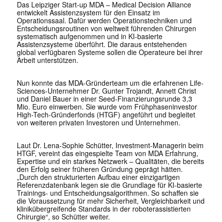
Das Leipziger Start-up MDA – Medical Decision Alliance
entwickelt Assistenzsystem für den Einsatz im
Operationssaal. Dafür werden Operationstechniken und
Entscheidungsroutinen von weltweit führenden Chirurgen
systematisch aufgenommen und in KI-basierte
Assistenzsysteme überführt. Die daraus entstehenden
global verfügbaren Systeme sollen die Operateure bei ihrer
Arbeit unterstützen.
Nun konnte das MDA-Gründerteam um die erfahrenen Life-
Sciences-Unternehmer Dr. Gunter Trojandt, Annett Christ
und Daniel Bauer in einer Seed-Finanzierungsrunde 3,3
Mio. Euro einwerben. Sie wurde vom Frühphaseninvestor
High-Tech-Gründerfonds (HTGF) angeführt und begleitet
von weiteren privaten Investoren und Unternehmen.
Laut Dr. Lena-Sophie Schütter, Investment-Managerin beim
HTGF, vereint das eingespielte Team von MDA Erfahrung,
Expertise und ein starkes Netzwerk – Qualitäten, die bereits
den Erfolg seiner früheren Gründung geprägt hätten.
„Durch den strukturierten Aufbau einer einzigartigen
Referenzdatenbank legen sie die Grundlage für KI-basierte
Trainings- und Entscheidungsalgorithmen. So schaffen sie
die Voraussetzung für mehr Sicherheit, Vergleichbarkeit und
klinikübergreifende Standards in der roboterassistierten
Chirurgie“, so Schütter weiter.