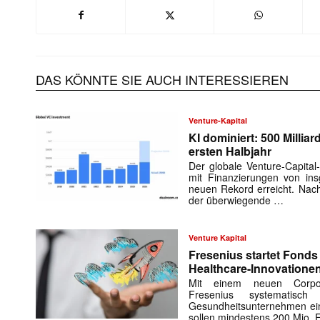
DAS KÖNNTE SIE AUCH INTERESSIEREN
Venture-Kapital
KI dominiert: 500 Millia
ersten Halbjahr
Der globale Venture-Capital
mit Finanzierungen von in
neuen Rekord erreicht. Nach
der überwiegende …
Venture Kapital
Fresenius startet Fonds 
Healthcare-Innovatione
Mit einem neuen Corporat
Fresenius systematisch
Gesundheitsunternehmen ei
sollen mindestens 200 Mio. 