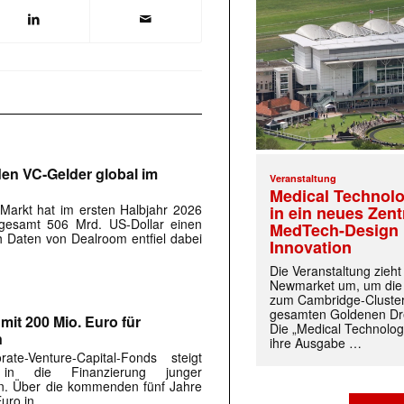
rden VC-Gelder global im
Veranstaltung
Medical Technolo
-Markt hat im ersten Halbjahr 2026
in ein neues Zen
sgesamt 506 Mrd. US-Dollar einen
MedTech-Design 
 Daten von Dealroom entfiel dabei
Innovation
Die Veranstaltung zieh
Newmarket um, um die
zum Cambridge-Cluste
gesamten Goldenen Dre
mit 200 Mio. Euro für
Die „Medical Technolog
n
ihre Ausgabe …
e-Venture-Capital-Fonds steigt
 in die Finanzierung junger
n. Über die kommenden fünf Jahre
Euro in …