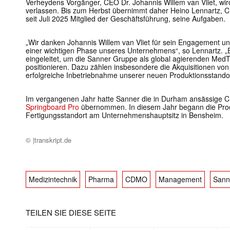
Verheydens Vorgänger, CEO Dr. Johannis Willem van Vliet, wi
verlassen. Bis zum Herbst übernimmt daher Heino Lennartz,
seit Juli 2025 Mitglied der Geschäftsführung, seine Aufgaben.
„Wir danken Johannis Willem van Vliet für sein Engagement u
einer wichtigen Phase unseres Unternehmens“, so Lennartz. „E
eingeleitet, um die Sanner Gruppe als global agierenden Med
positionieren. Dazu zählen insbesondere die Akquisitionen von
erfolgreiche Inbetriebnahme unserer neuen Produktionsstand
Im vergangenen Jahr hatte Sanner die in Durham ansässig
Springboard Pro
übernommen. In diesem Jahr begann die Pro
Fertigungsstandort am Unternehmenshauptsitz in Bensheim.
© |transkript.de
Medizintechnik
Pharma
CDMO
Management
Sann
TEILEN SIE DIESE SEITE