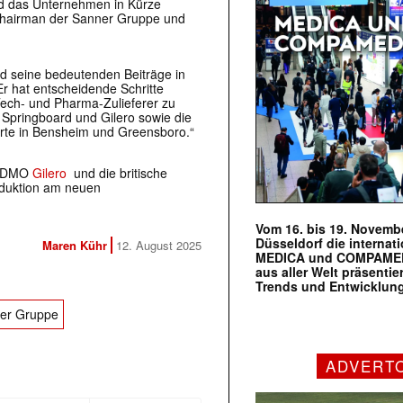
rd das Unternehmen in Kürze
 Chairman der Sanner Gruppe und
nd seine bedeutenden Beiträge in
r hat entscheidende Schritte
Tech- und Pharma-Zulieferer zu
 Springboard und Gilero sowie die
orte in Bensheim und Greensboro.“
e CDMO
Gilero
und die britische
duktion am neuen
Vom 16. bis 19. Novembe
Düsseldorf die internat
Maren Kühr
12. August 2025
MEDICA und COMPAMED s
aus aller Welt präsenti
Trends und Entwicklun
er Gruppe
ADVERT