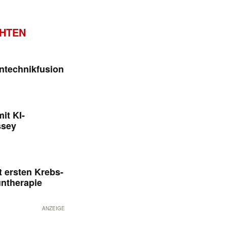
CHTEN
ntechnikfusion
it KI-
ssey
 ersten Krebs-
untherapie
ANZEIGE