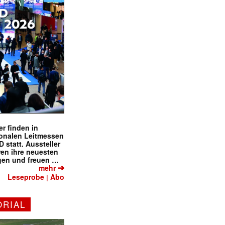
r finden in
ionalen Leitmessen
tatt. Aussteller
eren ihre neuesten
gen und freuen …
➔
mehr
Leseprobe
Abo
|
ORIAL