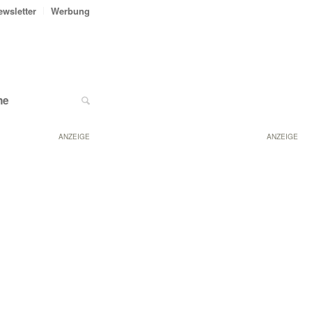
ewsletter
Werbung
ne
ANZEIGE
ANZEIGE