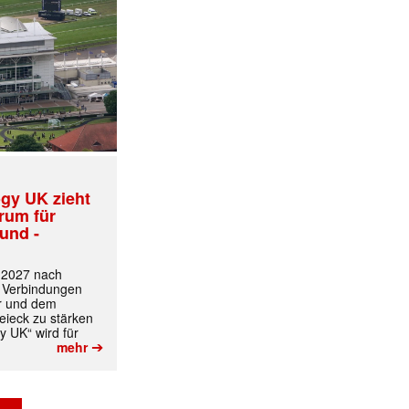
gy UK zieht
trum für
und -
t 2027 nach
 Verbindungen
r und dem
ieck zu stärken
y UK“ wird für
➔
mehr