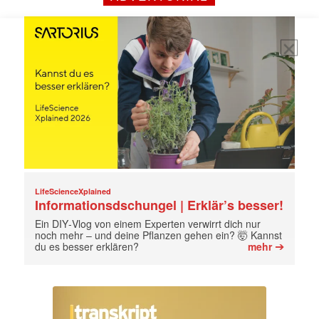
jede Woche aktuell informiert.
E-
Mail
(erforderlich)
LifeScienceXplained
Informationsdschungel | Erklär’s besser!
Ein DIY‑Vlog von einem Experten verwirrt dich nur
noch mehr – und deine Pflanzen gehen ein? 🤯 Kannst
➔
du es besser erklären?
mehr