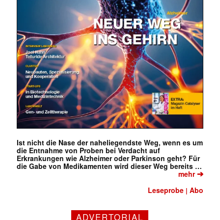
Ist nicht die Nase der naheliegendste Weg, wenn es um
die Entnahme von Proben bei Verdacht auf
Erkrankungen wie Alzheimer oder Parkinson geht? Für
die Gabe von Medikamenten wird dieser Weg bereits …
➔
mehr
Leseprobe
Abo
|
Mit dem |transkript-Newsletter
ADVERTORIAL