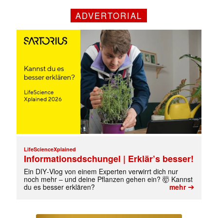
ADVERTORIAL
LifeScienceXplained
Informationsdschungel | Erklär’s besser!
Ein DIY‑Vlog von einem Experten verwirrt dich nur
noch mehr – und deine Pflanzen gehen ein? 🤯 Kannst
➔
du es besser erklären?
mehr
Mit dem |transkript-Newsletter
jede Woche aktuell informiert.