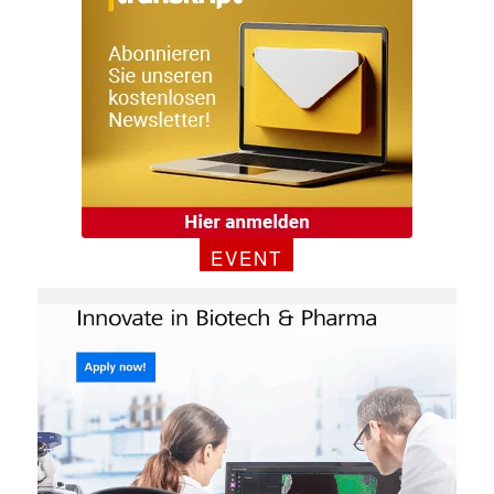
Mit dem |transkript-Newsletter
jede Woche aktuell informiert.
E-
Mail
(erforderlich)
EVENT