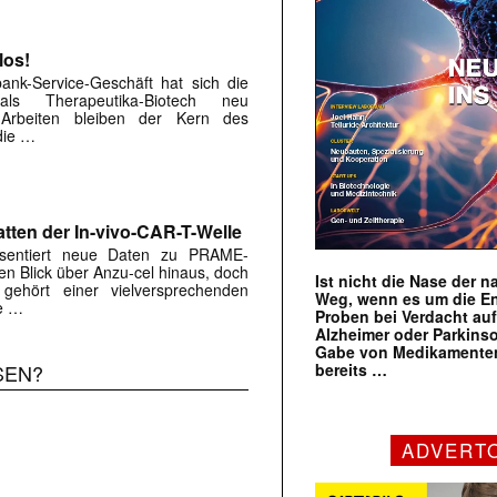
los!
nk-Service-Geschäft hat sich die
ls Therapeutika-Biotech neu
n ­Arbeiten bleiben der Kern des
die …
tten der In-vivo-CAR-T-Welle
sentiert neue Daten zu PRAME-
n Blick über Anzu-cel hinaus, doch
Ist nicht die Nase der 
gehört einer vielversprechenden
Weg, wenn es um die E
e …
Proben bei Verdacht au
Alzheimer oder Parkins
Gabe von Medikamenten
bereits …
SEN?
ADVERT