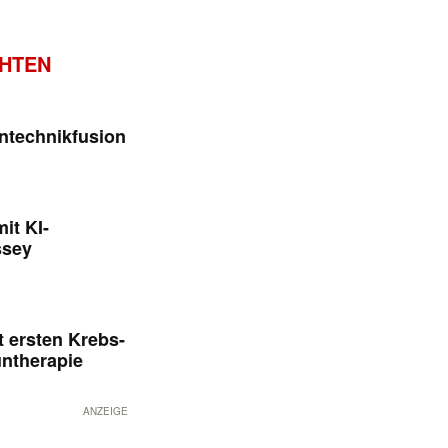
CHTEN
ntechnikfusion
it KI-
ssey
 ersten Krebs-
untherapie
ANZEIGE