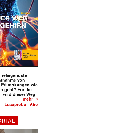
naheliegendste
ntnahme von
f Erkrankungen wie
on geht? Für die
 wird dieser Weg
➔
mehr
Leseprobe
Abo
|
ORIAL