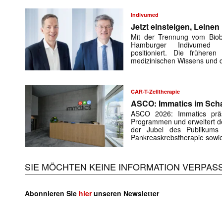
Indivumed
Jetzt einsteigen, Leinen 
Mit der Trennung vom Bioba
Hamburger Indivumed a
positioniert. Die frühere
medizinischen Wissens und 
CAR-T-Zelltherapie
ASCO: Immatics im Scha
ASCO 2026: Immatics prä
Programmen und erweitert de
der Jubel des Publikums 
Pankreaskrebstherapie sowi
SIE MÖCHTEN KEINE INFORMATION VERPAS
Abonnieren Sie
hier
unseren Newsletter