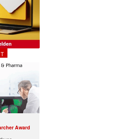
NT
archer Award