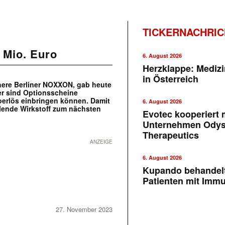
TICKERNACHRI
 Mio. Euro
6. August 2026
Herzklappe: Medizi
in Österreich
here Berliner NOXXON, gab heute
er sind Optionsscheine
toerlös einbringen können. Damit
6. August 2026
lende Wirkstoff zum nächsten
Evotec kooperiert m
Unternehmen Ody
Therapeutics
ANZEIGE
6. August 2026
Kupando behandelt
Patienten mit Imm
27. November 2023