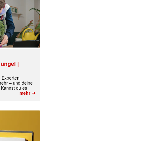
ungel |
✕
m Experten
 mehr – und deine
 Kannst du es
➔
mehr