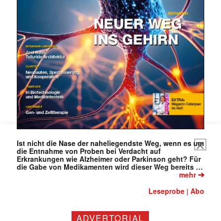
Ist nicht die Nase der naheliegendste Weg, wenn es um
die Entnahme von Proben bei Verdacht auf
Erkrankungen wie Alzheimer oder Parkinson geht? Für
die Gabe von Medikamenten wird dieser Weg bereits …
➔
mehr
Leseprobe
Abo
|
Mit dem |transkript-Newsletter
ADVERTORIAL