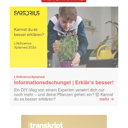
jede Woche aktuell informiert.
E-
Mail
(erforderlich)
LifeScienceXplained
Informationsdschungel | Erklär’s besser!
Ein DIY‑Vlog von einem Experten verwirrt dich nur
noch mehr – und deine Pflanzen gehen ein? 🤯 Kannst
➔
du es besser erklären?
mehr