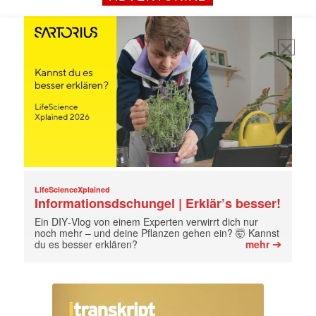
jede Woche aktuell informiert.
E-
Mail
(erforderlich)
LifeScienceXplained
Informationsdschungel | Erklär’s besser!
Ein DIY‑Vlog von einem Experten verwirrt dich nur
noch mehr – und deine Pflanzen gehen ein? 🤯 Kannst
➔
du es besser erklären?
mehr