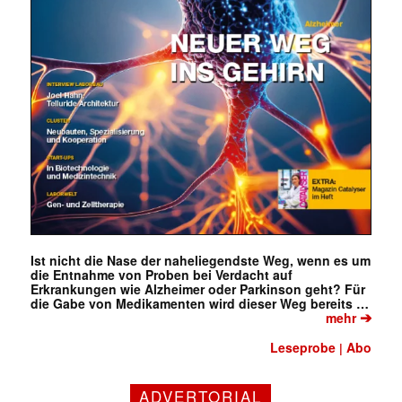
Ist nicht die Nase der naheliegendste Weg, wenn es um
die Entnahme von Proben bei Verdacht auf
Erkrankungen wie Alzheimer oder Parkinson geht? Für
die Gabe von Medikamenten wird dieser Weg bereits …
➔
mehr
Leseprobe
Abo
|
Mit dem |transkript-Newsletter
ADVERTORIAL