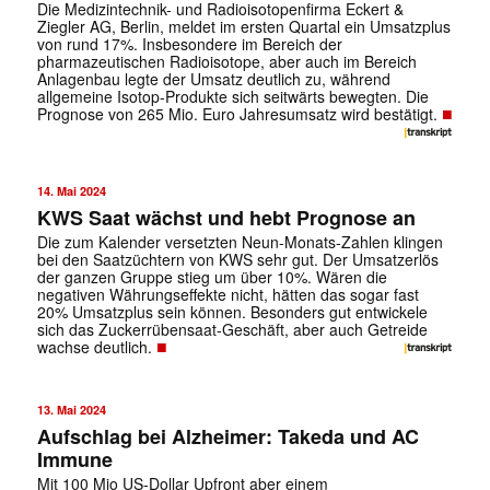
Die Medizintechnik- und Radioisotopenfirma Eckert &
Ziegler AG, Berlin, meldet im ersten Quartal ein Umsatzplus
von rund 17%. Insbesondere im Bereich der
pharmazeutischen Radioisotope, aber auch im Bereich
Anlagenbau legte der Umsatz deutlich zu, während
allgemeine Isotop-Produkte sich seitwärts bewegten. Die
■
Prognose von 265 Mio. Euro Jahresumsatz wird bestätigt.
14. Mai 2024
KWS Saat wächst und hebt Prognose an
Die zum Kalender versetzten Neun-Monats-Zahlen klingen
bei den Saatzüchtern von KWS sehr gut. Der Umsatzerlös
der ganzen Gruppe stieg um über 10%. Wären die
negativen Währungseffekte nicht, hätten das sogar fast
20% Umsatzplus sein können. Besonders gut entwickele
sich das Zuckerrübensaat-Geschäft, aber auch Getreide
■
wachse deutlich.
13. Mai 2024
Aufschlag bei Alzheimer: Takeda und AC
Immune
Mit 100 Mio US-Dollar Upfront aber einem