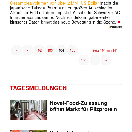
Gesamtdealvolumen von über 2 Mrd. US-Dollar
macht die
japanische Takeda Pharma einen großen Aufschlag im
✕
Alzheimer-Feld mit dem Impfstoff-Ansatz der Schweizer AC
Immune aus Lausanne. Noch vor Bekanntgabe erster
■
klinischer Daten bringt das neue Bewegung in die Szene.
«
‹
102
103
105
Seite 104 von 141
104
106
›
»
TAGESMELDUNGEN
Novel-Food-Zulassung
öffnet Markt für Pilzprotein