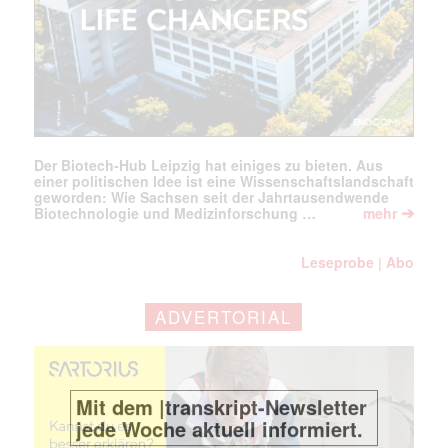
Mail
(erforderlich)
Der Biotech-Hub Leipzig hat einiges zu bieten. Aus
einer politischen Idee ist eine Wissenschaftslandschaft
geworden: Wie Sachsen seit der Jahrtausendwende
➔
Biotechnologie und Medizinforschung …
mehr
Leseprobe
Abo
|
ADVERTORIAL