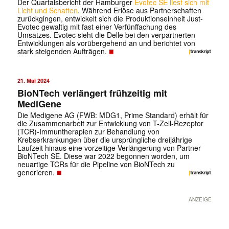
Der Quartalsbericht der Hamburger
Evotec SE liest sich mit
Licht und Schatten
. Während Erlöse aus Partnerschaften
zurückgingen, entwickelt sich die Produktionseinheit Just-
Evotec gewaltig mit fast einer Verfünffachung des
Umsatzes. Evotec sieht die Delle bei den verpartnerten
Entwicklungen als vorübergehend an und berichtet von
■
stark steigenden Aufträgen.
21. Mai 2024
BioNTech verlängert frühzeitig mit
MediGene
Die Medigene AG (FWB: MDG1, Prime Standard) erhält für
die Zusammenarbeit zur Entwicklung von T-Zell-Rezeptor
(TCR)-Immuntherapien zur Behandlung von
Krebserkrankungen über die ursprüngliche dreijährige
Laufzeit hinaus eine vorzeitige Verlängerung von Partner
BioNTech SE. Diese war 2022 begonnen worden, um
neuartige TCRs für die Pipeline von BioNTech zu
■
generieren.
ANZEIGE