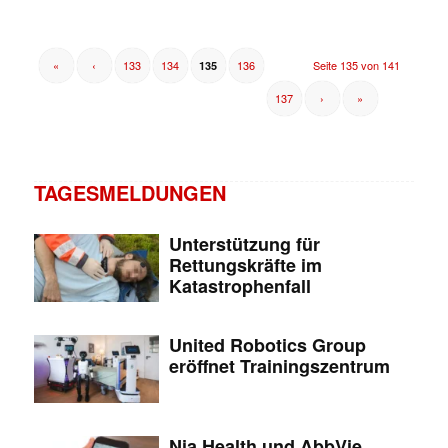
✕
«
‹
133
134
136
Seite 135 von 141
135
137
›
»
TAGESMELDUNGEN
Unterstützung für
Rettungskräfte im
Katastrophenfall
United Robotics Group
eröffnet Trainingszentrum
Nia Health und AbbVie