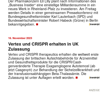
Der Pharmakonzern Eli Lilly plant nach Informationen des
„Business Insider“ eine einstellige Milliardensumme in ein
neues Werk in Rheinland-Pfalz zu investieren. Am Freitag
werden Details in einer gemeinsamen Pressekonferenz mit
Bundesgesundheitsminister Karl Lauterbach (SPD) und
Bundeswirtschaftsminister Robert Habeck (Grüne) in Berlin
■
bekanntgegeben.
16. November 2023
Vertex und CRISPR erhalten in UK
Zulassung
Vertex und CRISPR therapeutics erhalten die weltweit erste
Zulassung der britischen Aufsichtsbehörde für Arzneimittel
und Gesundheitsprodukte für die CRISPR/Cas9-
genveränderte Therapie Exagamglogene Autotemcel (ab
jetzt Casgevy®) zur Behandlung der Sichelzellkrankheit und
der transfusionsabhängigen Beta-Thalassämie. Die
■
Zulassung ist unter Auflagen erteilt worden.
ANZEIGE