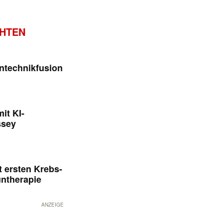
CHTEN
ntechnikfusion
it KI-
ssey
 ersten Krebs-
untherapie
ANZEIGE