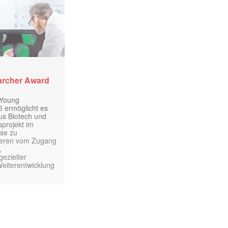
archer Award
 Young
 ermöglicht es
aus Biotech und
projekt im
yse zu
itieren vom Zugang
,
ezielter
Weiterentwicklung