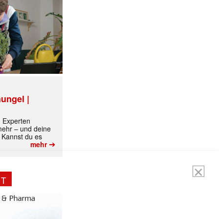
ungel |
m Experten
ormiert.
 mehr – und deine
 Kannst du es
➔
mehr
NT