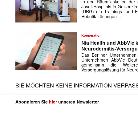
In den Räumlichkeiten der e
Josef-Hospitals in Gelsenki
(URG) ein Trainings- und En
Robotik-Lösungen …
Kooperation
Nia Health und AbbVie k
Neurodermitis-Versorg
Das Berliner Unternehmen
Unternehmen AbbVie Deuts
gemeinsam die Weiteren
Versorgungslösung für Neuro
Mit dem
SIE MÖCHTEN KEINE INFORMATION VERPAS
E-
Mail
Abonnieren Sie
hier
unseren Newsletter
(erforderlich