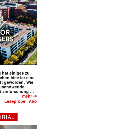
✕
 hat einiges zu
schen Idee ist eine
ft geworden: Wie
tausendwende
dizinforschung …
➔
mehr
Leseprobe
Abo
|
ORIAL