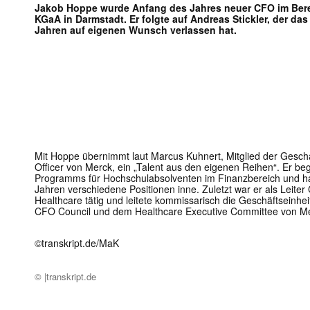
Jakob Hoppe wurde Anfang des Jahres neuer CFO im Berei
KGaA in Darmstadt. Er folgte auf Andreas Stickler, der da
Jahren auf eigenen Wunsch verlassen hat.
Mit Hoppe übernimmt laut Marcus Kuhnert, Mitglied der Geschäf
Officer von Merck, ein „Talent aus den eigenen Reihen“. Er 
Programms für Hochschulabsolventen im Finanzbereich und ha
Jahren verschiedene Positionen inne. Zuletzt war er als Leiter 
Healthcare tätig und leitete kommissarisch die Geschäftseinhe
CFO Council und dem Healthcare Executive Committee von M
©transkript.de/MaK
© |transkript.de