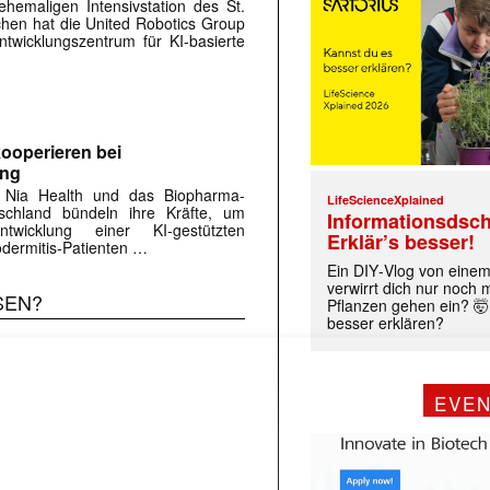
hemaligen Intensivstation des St.
rchen hat die United Robotics Group
twicklungszentrum für KI-basierte
ooperieren bei
ung
 Nia Health und das Biopharma-
LifeScienceXplained
chland bündeln ihre Kräfte, um
Informationsdsch
twicklung einer KI-gestützten
Erklär’s besser!
dermitis-Patienten …
Ein DIY‑Vlog von eine
 |transkript-Newsletter jede Woche aktuell inf
verwirrt dich nur noch
SEN?
Pflanzen gehen ein? 🤯
besser erklären?
)
EVE