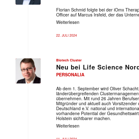
iOMx
Therapeutics
Florian Schmid folgte bei der iOmx Therap
AG
Officer auf Marcus Irsfeld, der das Unter
Weiterlesen
22. JULI 2024
Biotech Cluster
Neu bei Life Science Nor
PERSONALIA
Privat
Ab dem 1. September wird Oliver Schacht
länderübergreifenden Clustermanagement
übernehmen. Mit rund 26 Jahren Berufser
Mitgründer und aktuell auch Vorsitzende
Deutschland e.V. national und international
vorhandene Potential der Gesundheitswir
Holstein sichtbarer machen.
Weiterlesen
Mit dem
11. JULI 2024