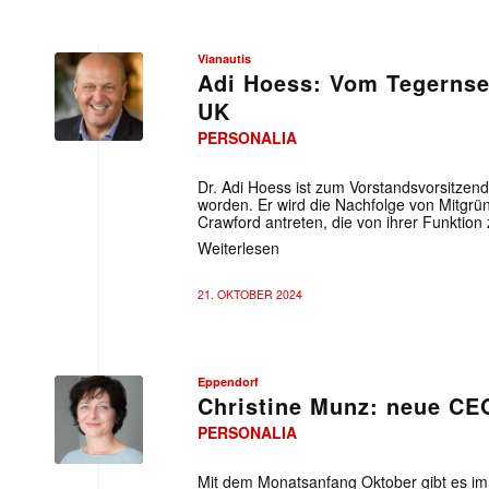
Vianautis
Adi Hoess: Vom Tegernse
UK
PERSONALIA
privat
Dr. Adi Hoess ist zum Vorstandsvorsitzend
worden. Er wird die Nachfolge von Mitgr
Crawford antreten, die von ihrer Funktion z
Weiterlesen
21. OKTOBER 2024
Eppendorf
Christine Munz: neue CE
PERSONALIA
Eppendorf
SE
Mit dem Monatsanfang Oktober gibt es i