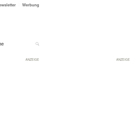
ewsletter
Werbung
ne
ANZEIGE
ANZEIGE