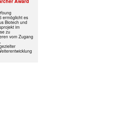
archer Award
 Young
 ermöglicht es
aus Biotech und
projekt im
yse zu
itieren vom Zugang
,
ezielter
Weiterentwicklung
ormiert.