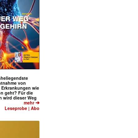
naheliegendste
ntnahme von
f Erkrankungen wie
on geht? Für die
 wird dieser Weg
➔
mehr
Leseprobe
Abo
|