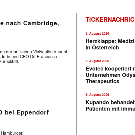
TICKERNACHRI
e nach Cambridge,
6. August 2026
Herzklappe: Medizi
in Österreich
en der britischen ViaNautis ernannt
ünderin und CEO Dr. Francesca
urücktritt.
6. August 2026
Evotec kooperiert m
Unternehmen Ody
Therapeutics
6. August 2026
Kupando behandelt
Patienten mit Imm
O bei Eppendorf
m Hamburger