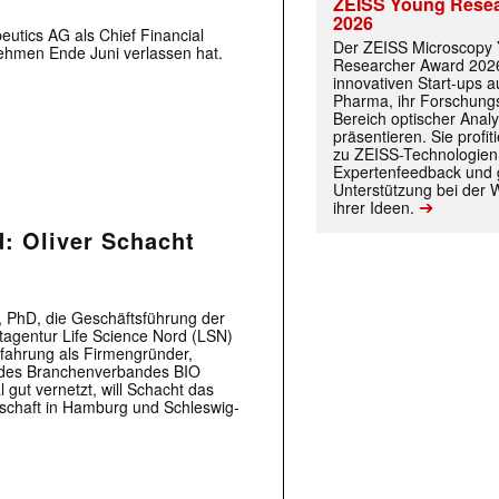
ZEISS Young Rese
2026
eutics AG als Chief Financial
Der ZEISS Microscopy
nehmen Ende Juni verlassen hat.
Researcher Award 2026
innovativen Start-ups 
Pharma, ihr Forschungs
Bereich optischer Anal
präsentieren. Sie prof
zu ZEISS-Technologien
Expertenfeedback und g
Unterstützung bei der 
➔
ihrer Ideen.
d: Oliver Schacht
, PhD, die Geschäftsführung der
agentur Life Science Nord (LSN)
fahrung als Firmengründer,
r des Branchenverbandes BIO
 gut vernetzt, will Schacht das
tschaft in Hamburg und Schleswig-
 |transkript-Newsletter jede Woche aktuell inf