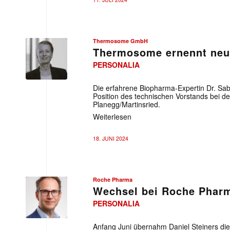
E-
Mail
(erforderlich
Thermosome GmbH
Thermosome ernennt ne
PERSONALIA
Thermosome
GmbH
Die erfahrene Biopharma-Expertin Dr. Sa
Position des technischen Vorstands bei
Planegg/Martinsried.
Weiterlesen
18. JUNI 2024
Roche Pharma
Wechsel bei Roche Phar
PERSONALIA
Roche
Pharma
Anfang Juni übernahm Daniel Steiners die