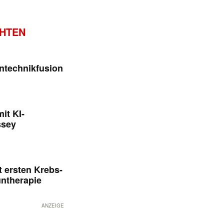
CHTEN
ntechnikfusion
it KI-
ssey
 ersten Krebs-
untherapie
ANZEIGE