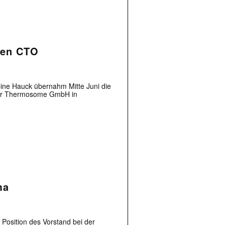
)
uen CTO
bine Hauck übernahm Mitte Juni die
 der Thermosome GmbH in
ma
 Position des Vorstand bei der