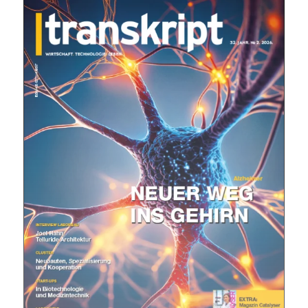
Mit dem |transkript-Newsletter
jede Woche aktuell informiert.
E-
Mail
(erforderlich)