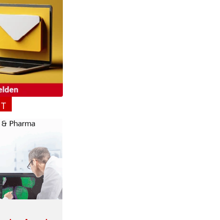
NT
ormiert.