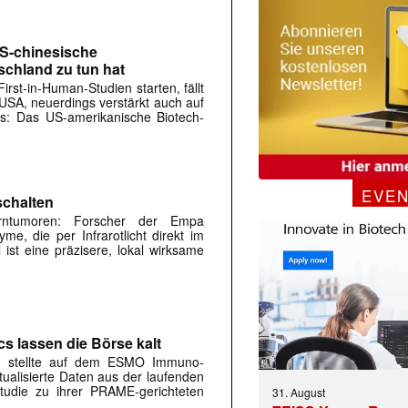
US-chinesische
schland zu tun hat
rst-in-Human-Studien starten, fällt
e USA, neuerdings verstärkt auch auf
rs: Das US-amerikanische Biotech-
EVE
schalten
ntumoren: Forscher der Empa
me, die per Infrarotlicht direkt im
l ist eine präzisere, lokal wirksame
 |transkript-Newsletter jede Woche aktuell inf
s lassen die Börse kalt
V. stellte auf dem ESMO Immuno-
alisierte Daten aus der laufenden
)
studie zu ihrer PRAME-gerichteten
31. August