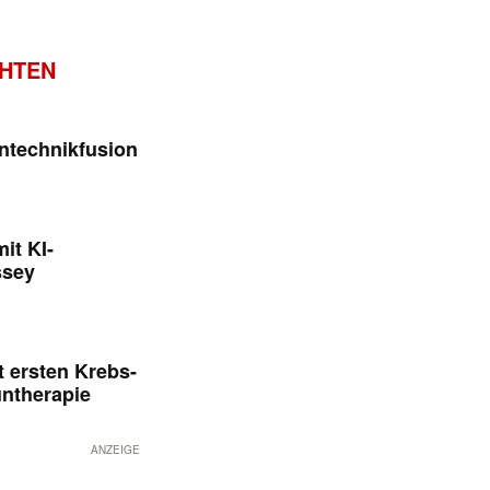
CHTEN
ntechnikfusion
it KI-
ssey
 ersten Krebs-
untherapie
ANZEIGE