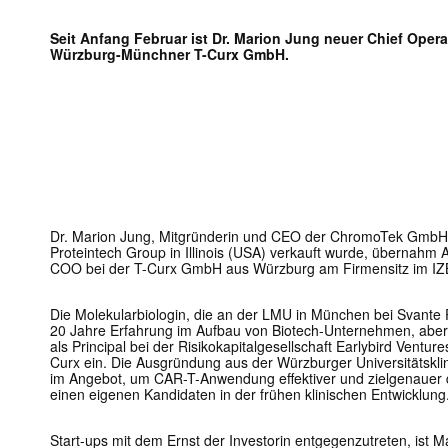
Seit Anfang Februar ist Dr. Marion Jung neuer Chief Opera
Würzburg-Münchner T-Curx GmbH.
Dr. Marion Jung, Mitgründerin und CEO der ChromoTek GmbH,
Proteintech Group in Illinois (USA) verkauft wurde, übernahm
COO bei der T-Curx GmbH aus Würzburg am Firmensitz im IZB
Die Molekularbiologin, die an der LMU in München bei Svante 
20 Jahre Erfahrung im Aufbau von Biotech-Unternehmen, aber
als Principal bei der Risikokapitalgesellschaft Earlybird Ventu
Curx ein. Die Ausgründung aus der Würzburger Universitätsklin
im Angebot, um CAR-T-Anwendung effektiver und zielgenauer 
einen eigenen Kandidaten in der frühen klinischen Entwicklung
Start-ups mit dem Ernst der Investorin entgegenzutreten, ist M