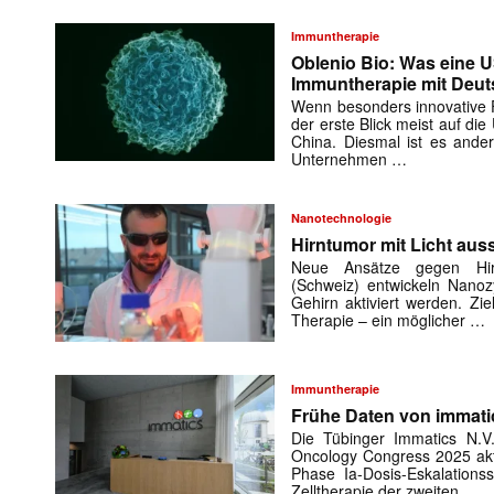
Immuntherapie
Oblenio Bio: Was eine 
Immuntherapie mit Deut
Wenn besonders innovative Fi
der erste Blick meist auf di
China. Diesmal ist es ande
Unternehmen …
Nanotechnologie
Hirntumor mit Licht aus
Neue Ansätze gegen Hir
(Schweiz) entwickeln Nanozy
Gehirn aktiviert werden. Zie
Therapie – ein möglicher …
Mit dem
Immuntherapie
Frühe Daten von immatic
E-
Mail
Die Tübinger Immatics N.
Oncology Congress 2025 aktu
(erforderlich
Phase Ia-Dosis-Eskalations
Zelltherapie der zweiten …