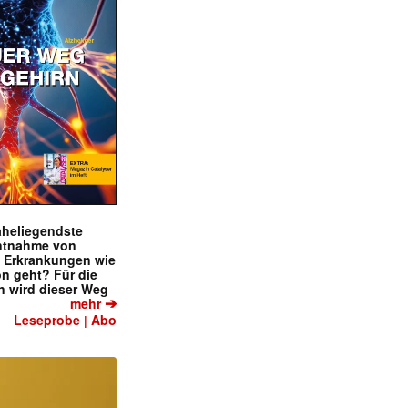
✕
naheliegendste
ntnahme von
f Erkrankungen wie
on geht? Für die
 wird dieser Weg
➔
mehr
Leseprobe
Abo
|