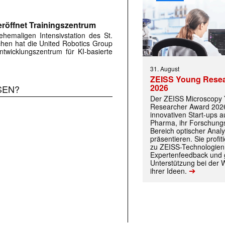
röffnet Trainingszentrum
hemaligen Intensivstation des St.
rchen hat die United Robotics Group
twicklungszentrum für KI-basierte
31. August
 |transkript-Newsletter jede Woche aktuell inf
ZEISS Young Rese
2026
SEN?
Der ZEISS Microscopy
Researcher Award 2026
innovativen Start-ups 
)
Pharma, ihr Forschungs
Bereich optischer Anal
präsentieren. Sie prof
zu ZEISS-Technologien
Expertenfeedback und g
Unterstützung bei der 
➔
ihrer Ideen.