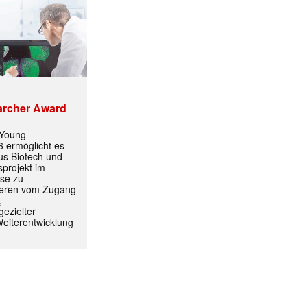
ormiert.
archer Award
 Young
 ermöglicht es
aus Biotech und
projekt im
yse zu
itieren vom Zugang
,
ezielter
Weiterentwicklung