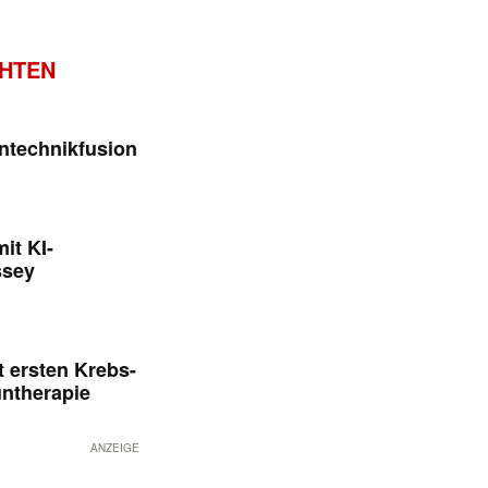
CHTEN
ntechnikfusion
it KI-
ssey
 ersten Krebs-
untherapie
ANZEIGE