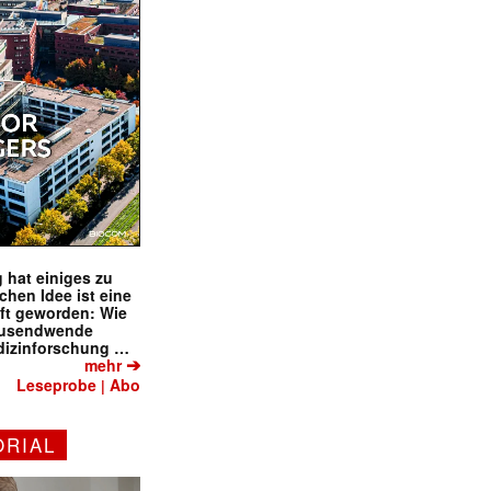
 hat einiges zu
schen Idee ist eine
ft geworden: Wie
tausendwende
dizinforschung …
➔
mehr
Leseprobe
Abo
|
ORIAL
✕