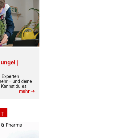
ungel |
m Experten
 mehr – und deine
 Kannst du es
➔
mehr
NT