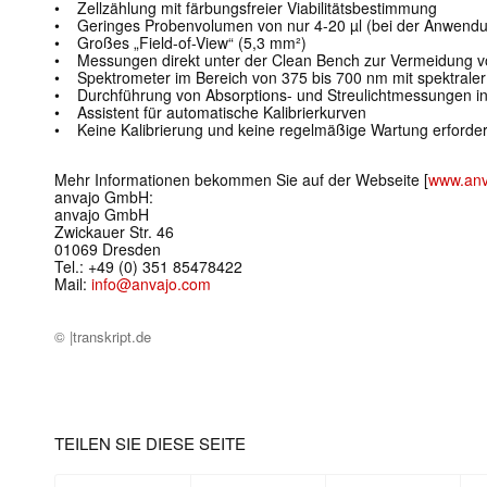
• Zellzählung mit färbungsfreier Viabilitätsbestimmung
• Geringes Probenvolumen von nur 4-20 µl (bei der Anwendung
• Großes „Field-of-View“ (5,3 mm²)
• Messungen direkt unter der Clean Bench zur Vermeidung v
• Spektrometer im Bereich von 375 bis 700 nm mit spektraler
• Durchführung von Absorptions- und Streulichtmessungen i
• Assistent für automatische Kalibrierkurven
• Keine Kalibrierung und keine regelmäßige Wartung erforder
Mehr Informationen bekommen Sie auf der Webseite [
www.anv
anvajo GmbH:
anvajo GmbH
Zwickauer Str. 46
01069 Dresden
Tel.: +49 (0) 351 85478422
Mail:
info@anvajo.com
© |transkript.de
TEILEN SIE DIESE SEITE