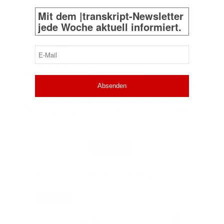
Mit dem |transkript-Newsletter
jede Woche aktuell informiert.
E-
Mail
Krebsforschung
(erforderlich)
Immuntherapie neu gedacht
CARTemis Therapeutics entwickelt eine neuartige CAR
T-Zelltherapie gegen CXCR5. Der Ansatz adressiert
gleichzeitig Tumorzellen und ihre unterstützende
➔
Mikroumgebung und soll so Rückfälle bei …
mehr
EVENT