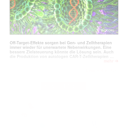
Off-Target-Effekte sorgen bei Gen- und Zelltherapien
immer wieder für unerwartete Nebenwirkungen. Eine
bessere Zielsteuerung könnte die Lösung sein. Auch
die Produktion von autologen CAR-T-Zelltherapien …
➔
mehr
Leseprobe
Abo
|
ADVERTORIAL