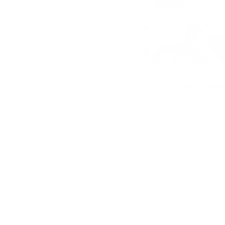
31. August
ZEISS Young Rese
2026
Der ZEISS Microscopy
Researcher Award 2026
innovativen Start-ups 
Pharma, ihr Forschungs
Bereich optischer Anal
präsentieren. Sie prof
zu ZEISS-Technologien
Expertenfeedback und g
Unterstützung bei der 
➔
ihrer Ideen.