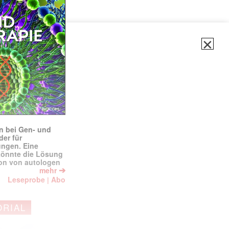
✕
en bei Gen- und
der für
ungen. Eine
könnte die Lösung
ion von autologen
➔
mehr
Leseprobe
Abo
|
ORIAL