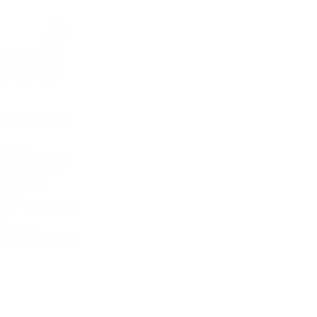
archer Award
 Young
 ermöglicht es
aus Biotech und
projekt im
yse zu
itieren vom Zugang
,
ezielter
Weiterentwicklung