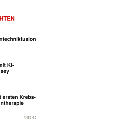
CHTEN
ntechnikfusion
it KI-
ssey
 ersten Krebs-
untherapie
ANZEIGE