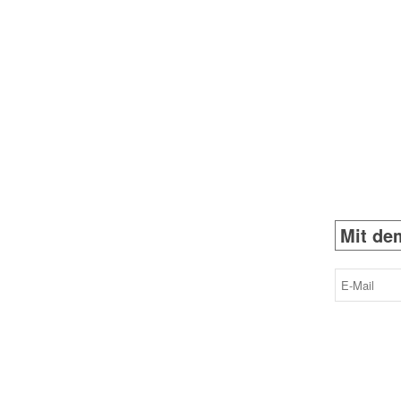
Mit dem
E-
Mail
(erforderlich