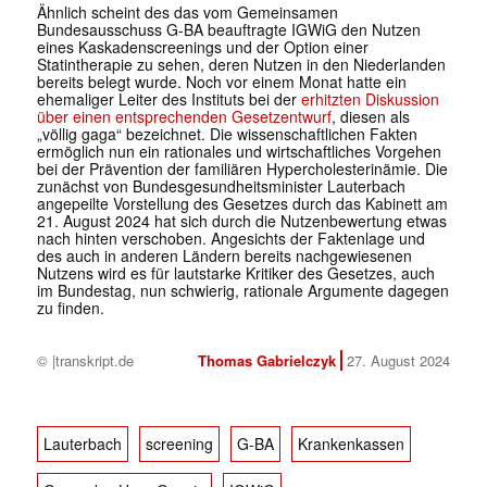
Ähnlich scheint des das vom Gemeinsamen
Bundesausschuss G-BA beauftragte IGWiG den Nutzen
eines Kaskadenscreenings und der Option einer
Statintherapie zu sehen, deren Nutzen in den Niederlanden
bereits belegt wurde. Noch vor einem Monat hatte ein
ehemaliger Leiter des Instituts bei der
erhitzten Diskussion
über einen entsprechenden Gesetzentwurf
, diesen als
„völlig gaga“ bezeichnet. Die wissenschaftlichen Fakten
ermöglich nun ein rationales und wirtschaftliches Vorgehen
bei der Prävention der familiären Hypercholesterinämie. Die
zunächst von Bundesgesundheitsminister Lauterbach
angepeilte Vorstellung des Gesetzes durch das Kabinett am
21. August 2024 hat sich durch die Nutzenbewertung etwas
nach hinten verschoben. Angesichts der Faktenlage und
des auch in anderen Ländern bereits nachgewiesenen
Nutzens wird es für lautstarke Kritiker des Gesetzes, auch
im Bundestag, nun schwierig, rationale Argumente dagegen
zu finden.
© |transkript.de
Thomas Gabrielczyk
27. August 2024
Lauterbach
screening
G-BA
Krankenkassen