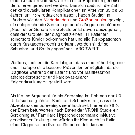
einer Detektion von 50% aller in einer Population genetisch
Betroffener gerechnet werden. Das sich dadurch die Zahl
der kardiovaskulären Komplikationen im Alter von 35 bis 50
Jahren um 75% reduzieren lassen, haben Studien in
Ländern wie den
Niederlanden
und
Großbritannien
gezeigt,
die entsprechende Screenings bereits länger durchführen.
„Nach einer Generation Getesteter ist davon auszugehen,
dass der Großteil der diagnostizierten FH-Patienten
seinerseits Kinder bekommen hat und alle Risikopatienten
durch Kaskadenscreening erkannt worden sind,“ so
Schunkert und Sanin gegenüber LABORWELT.
Viertens, meinen die Kardiologen, dass eine frühe Diagnose
und Therapie eine bessere Prävention ermöglicht, da die
Diagnose während der Latenz und vor Manifestation
atherosklerotischer und kardiovaskulärer
Folgeerkrankungen gestellt wird.
Als fünftes Argument für ein Screening im Rahmen der U9-
Untersuchung führen Sanin und Schunkert an, dass die
Akzeptanz des Screenings sehr hoch sei. Immerhin 98 %
der Eltern befürworten nach Daten der VRONI-Studie ein
Screening auf Familiäre Hypercholesterinämie inklusive
genetischer Testung und würden ihr Kind auch im Falle
einer Diagnose medikamentös behandeln lassen.