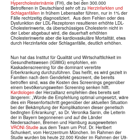
Hypercholesterinämie
(FH), die bei den 300.000
Betroffenen in Deutschland sehr oft zu
Herzinfarkten und
Schlaganfällen
in frühem Lebensalter führen, nur in 1% der
Fälle rechtzeitig diagnostiziert. Aus dem Fehlen oder des
Dysfunktion der LDL-Rezeptoren resultieren erhöhte LDL-
Cholesterinwerte, da überschüssiges Cholesterin nicht in
der Leber abgebaut wird, die dauerhaft erhöhten
Cholesterinwerte aber die kardiovaskuläre Mortalität, etwa
durch Herzinfarkte oder Schlaganfälle, deutlich erhöhen.
Nun hat das Institut für Qualität und Wirtschaftlichkeit im
Gesundheitswesen (IGWiG) empfohlen, ein
Kaskadenscreening für die dominant vererbte
Erberkrankung durchzuführen. Das heißt, es wird gezielt in
Familien nach dem Gendefekt gescreent, die bereits
betroffen sind, was die Kosten des Screenings gegenüber
einem bevölkerungsweiten Screening senken hilft.
Kardiologen
der Herzallianz empfehlen dies bereits seit
längerem: „Würde die Empfehlung optimal umgesetzt, wäre
dies ein Riesenfortschritt gegenüber der aktuellen Situation
bei der Bekämpfung der Komplikationen dieser genetisch
bedingten Erkrankung“, so Dr. Veronika Sanin, die Leiterin
der in Bayern begonnenen und auf die Länder
Niedersachsen, Bremen und Hamburg ausgeweiteten
VRONI-Studie
aus dem Team um Prof. Dr. Heribert
Schunkert, vom Herzzentrum München. Im Rahmen der
Studie wurden bis heute 22.000 Kinder im Rahmen der U9-