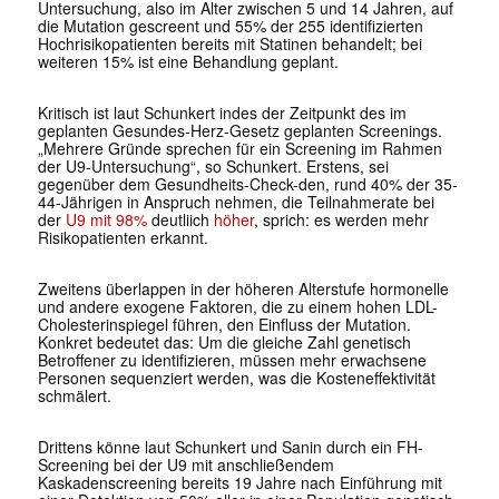
Untersuchung, also im Alter zwischen 5 und 14 Jahren, auf
die Mutation gescreent und 55% der 255 identifizierten
Hochrisikopatienten bereits mit Statinen behandelt; bei
weiteren 15% ist eine Behandlung geplant.
Kritisch ist laut Schunkert indes der Zeitpunkt des im
geplanten Gesundes-Herz-Gesetz geplanten Screenings.
„Mehrere Gründe sprechen für ein Screening im Rahmen
der U9-Untersuchung“, so Schunkert. Erstens, sei
gegenüber dem Gesundheits-Check-den, rund 40% der 35-
44-Jährigen in Anspruch nehmen, die Teilnahmerate bei
der
U9 mit 98%
deutliich
höher
, sprich: es werden mehr
Risikopatienten erkannt.
Zweitens überlappen in der höheren Alterstufe hormonelle
und andere exogene Faktoren, die zu einem hohen LDL-
Cholesterinspiegel führen, den Einfluss der Mutation.
Konkret bedeutet das: Um die gleiche Zahl genetisch
Betroffener zu identifizieren, müssen mehr erwachsene
Personen sequenziert werden, was die Kosteneffektivität
schmälert.
Drittens könne laut Schunkert und Sanin durch ein FH-
Screening bei der U9 mit anschließendem
Kaskadenscreening bereits 19 Jahre nach Einführung mit