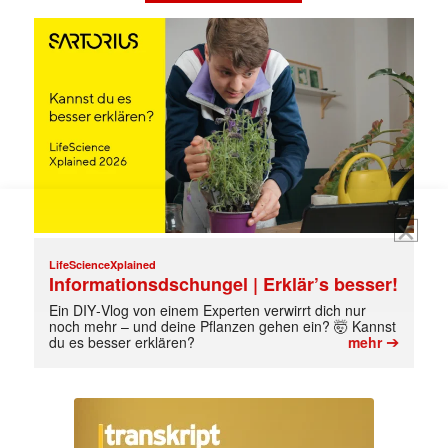
Mit dem |transkript-Newsletter
jede Woche aktuell informiert.
E-
Mail
(erforderlich)
LifeScienceXplained
Informationsdschungel | Erklär’s besser!
Ein DIY‑Vlog von einem Experten verwirrt dich nur
noch mehr – und deine Pflanzen gehen ein? 🤯 Kannst
➔
du es besser erklären?
mehr