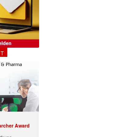
NT
✕
archer Award