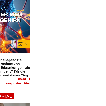
naheliegendste
ntnahme von
f Erkrankungen wie
on geht? Für die
 wird dieser Weg
➔
mehr
Leseprobe
Abo
|
ORIAL