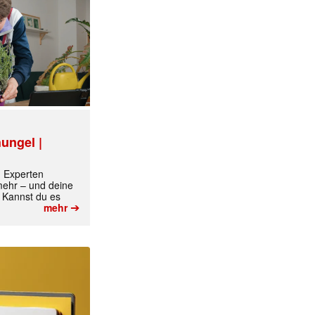
ungel |
m Experten
 mehr – und deine
 Kannst du es
➔
mehr