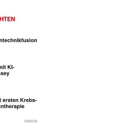
CHTEN
ntechnikfusion
it KI-
ssey
 ersten Krebs-
untherapie
ANZEIGE