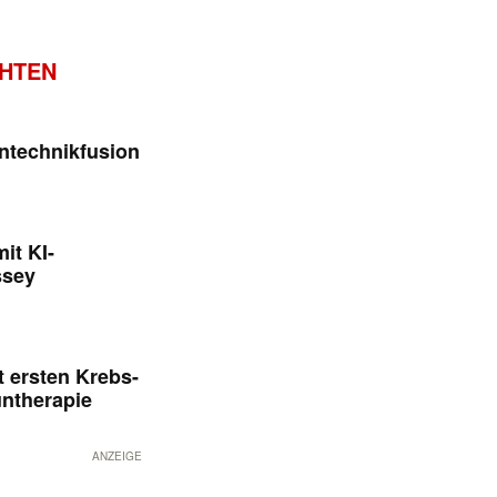
CHTEN
ntechnikfusion
it KI-
ssey
 ersten Krebs-
untherapie
ANZEIGE