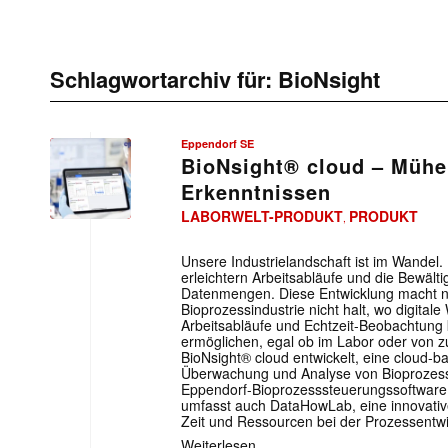
Schlagwortarchiv für:
BioNsight
Eppendorf SE
BioNsight® cloud – Mühe
Erkenntnissen
LABORWELT-PRODUKT
PRODUKT
,
Unsere Industrielandschaft ist im Wandel.
erleichtern Arbeitsabläufe und die Bewäl
Datenmengen. Diese Entwicklung macht na
Bioprozessindustrie nicht halt, wo digital
Arbeitsabläufe und Echtzeit-Beobachtung 
ermöglichen, egal ob im Labor oder von 
BioNsight® cloud entwickelt, eine cloud-b
Überwachung und Analyse von Bioprozessen.
Eppendorf-Bioprozesssteuerungssoftware 
umfasst auch DataHowLab, eine innovative
Zeit und Ressourcen bei der Prozessentwi
Weiterlesen