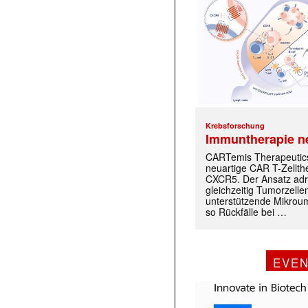
Krebsforschung
Immuntherapie n
CARTemis Therapeutics
neuartige CAR T-Zellth
CXCR5. Der Ansatz adr
gleichzeitig Tumorzelle
unterstützende Mikrou
so Rückfälle bei …
EVE