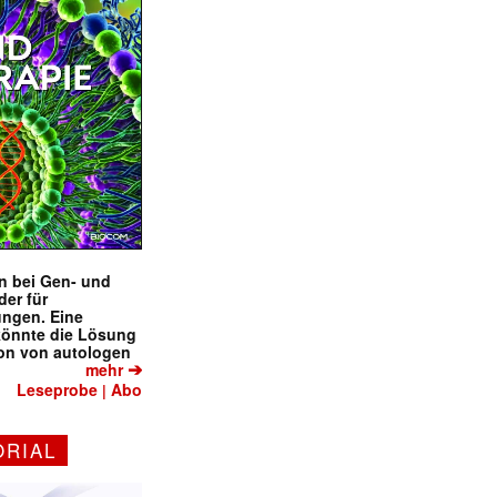
en bei Gen- und
der für
ungen. Eine
könnte die Lösung
ion von autologen
➔
mehr
Leseprobe
Abo
|
ORIAL