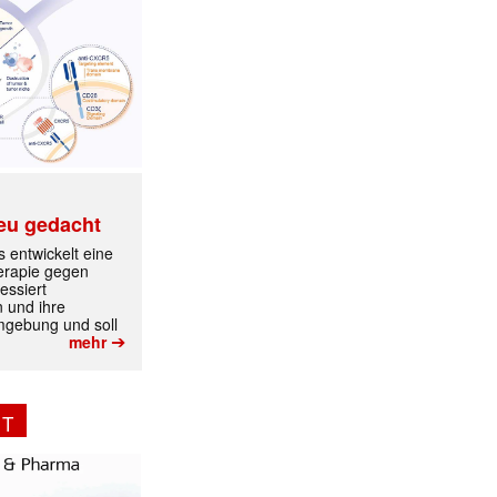
eu gedacht
 entwickelt eine
erapie gegen
essiert
n und ihre
mgebung und soll
✕
➔
mehr
NT