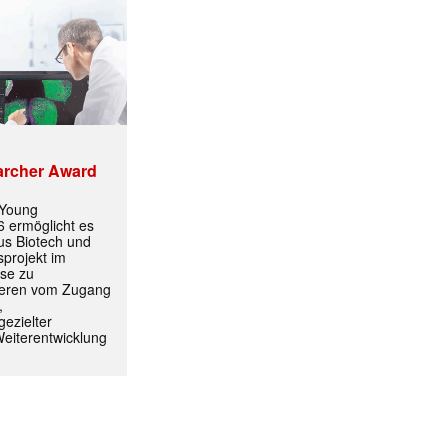
archer Award
 Young
 ermöglicht es
aus Biotech und
projekt im
yse zu
itieren vom Zugang
,
ezielter
Weiterentwicklung