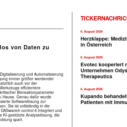
TICKERNACHRI
6. August 2026
Herzklappe: Medizi
in Österreich
los von Daten zu
6. August 2026
Evotec kooperiert m
Unternehmen Ody
 Digitalisierung und Automatisierung
Therapeutics
tigung immer größer werdender
türlich auch vor der
e Werkzeuge effizientere
6. August 2026
kritischer Bioreaktorparameter
Kupando behandelt
zu Hause. Genau dafür wurde
asierte Softwarelösung zur
Patienten mit Imm
 Sie ist vollständig in die
DASware® control 6 integriert und
 KI-gestützte Analyselösung, die
cklung spart.