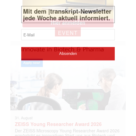
EVENT
31. August
ZEISS Young Researcher Award 2026
Der ZEISS Microscopy Young Researcher Award 2026
ermöglicht es innovativen Start-ups aus Biotech und