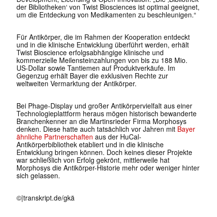
der Bibliotheken‘ von Twist Biosciences ist optimal geeignet,
um die Entdeckung von Medikamenten zu beschleunigen.“
Für Antikörper, die im Rahmen der Kooperation entdeckt
und in die klinische Entwicklung überführt werden, erhält
Twist Bioscience erfolgsabhängige klinische und
kommerzielle Meilensteinzahlungen von bis zu 188 Mio.
US-Dollar sowie Tantiemen auf Produktverkäufe. Im
Gegenzug erhält Bayer die exklusiven Rechte zur
weltweiten Vermarktung der Antikörper.
Bei Phage-Display und großer Antikörpervielfalt aus einer
Technologieplattform heraus mögen historisch bewanderte
Branchenkenner an die Martinsrieder Firma Morphosys
denken. Diese hatte auch tatsächlich vor Jahren mit
Bayer
ähnliche Partnerschaften
aus der HuCal-
Antikörperbibliothek etabliert und in die klinische
Entwicklung bringen können. Doch keines dieser Projekte
war schließlich von Erfolg gekrönt, mittlerweile hat
Morphosys die Antikörper-Historie mehr oder weniger hinter
sich gelassen.
©|
transkript.de/gkä