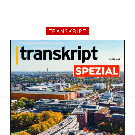
TRANSKRIPT
Mit dem |transkript-Newsletter
jede Woche aktuell informiert.
E-
Mail
(erforderlich)