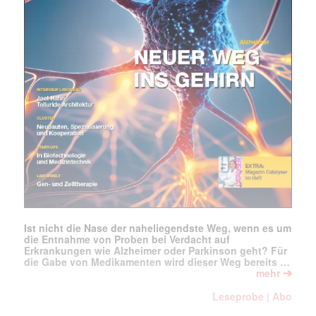
Ist nicht die Nase der naheliegendste Weg, wenn es um
die Entnahme von Proben bei Verdacht auf
Erkrankungen wie Alzheimer oder Parkinson geht? Für
die Gabe von Medikamenten wird dieser Weg bereits …
➔
mehr
Leseprobe
Abo
|