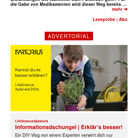
die Gabe von Medikamenten wird dieser Weg bereits …
➔
mehr
Leseprobe
Abo
|
ADVERTORIAL
✕
LifeScienceXplained
Informationsdschungel | Erklär’s besser!
Ein DIY‑Vlog von einem Experten verwirrt dich nur