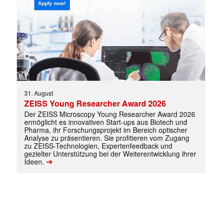
Mit dem |transkript-Newsletter
31. August
jede Woche aktuell informiert.
ZEISS Young Researcher Award 2026
Der ZEISS Microscopy Young Researcher Award 2026
ermöglicht es innovativen Start-ups aus Biotech und
E-
Pharma, ihr Forschungsprojekt im Bereich optischer
Mail
Analyse zu präsentieren. Sie profitieren vom Zugang
(erforderlich)
zu ZEISS-Technologien, Expertenfeedback und
gezielter Unterstützung bei der Weiterentwicklung ihrer
➔
Ideen.