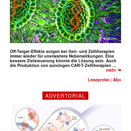
Off-Target-Effekte sorgen bei Gen- und Zelltherapien
immer wieder für unerwartete Nebenwirkungen. Eine
bessere Zielsteuerung könnte die Lösung sein. Auch
die Produktion von autologen CAR-T-Zelltherapien …
➔
mehr
Leseprobe
Abo
|
Mit dem |transkript-Newsletter
ADVERTORIAL
jede Woche aktuell informiert.
E-
Mail
(erforderlich)