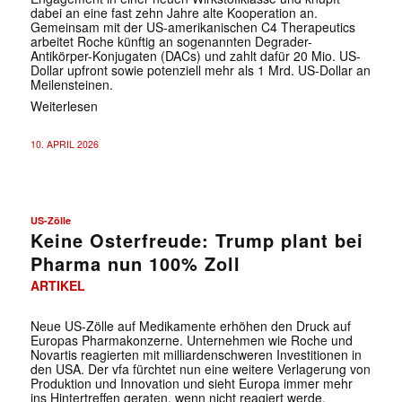
dabei an eine fast zehn Jahre alte Kooperation an.
Gemeinsam mit der US-amerikanischen C4 Therapeutics
arbeitet Roche künftig an sogenannten Degrader-
Antikörper-Konjugaten (DACs) und zahlt dafür 20 Mio. US-
Dollar upfront sowie potenziell mehr als 1 Mrd. US-Dollar an
Meilensteinen.
Weiterlesen
10. APRIL 2026
US-Zölle
Keine Osterfreude: Trump plant bei
Pharma nun 100% Zoll
ARTIKEL
Neue US-Zölle auf Medikamente erhöhen den Druck auf
Europas Pharmakonzerne. Unternehmen wie Roche und
Novartis reagierten mit milliardenschweren Investitionen in
den USA. Der vfa fürchtet nun eine weitere Verlagerung von
Produktion und Innovation und sieht Europa immer mehr
ins Hintertreffen geraten, wenn nicht reagiert werde.