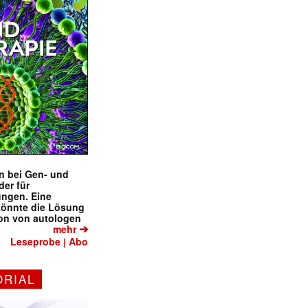
✕
en bei Gen- und
der für
ungen. Eine
könnte die Lösung
ion von autologen
➔
mehr
Leseprobe
Abo
|
ORIAL