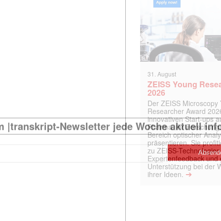
31. August
ZEISS Young Rese
2026
Der ZEISS Microscopy
Researcher Award 2026
innovativen Start-ups 
Pharma, ihr Forschungs
Bereich optischer Anal
präsentieren. Sie prof
zu ZEISS-Technologien
Expertenfeedback und g
Unterstützung bei der 
➔
ihrer Ideen.