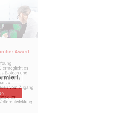
archer Award
 Young
 ermöglicht es
aus Biotech und
projekt im
yse zu
itieren vom Zugang
,
ezielter
Weiterentwicklung