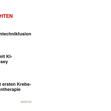
CHTEN
ntechnikfusion
it KI-
ssey
 ersten Krebs-
untherapie
ANZEIGE