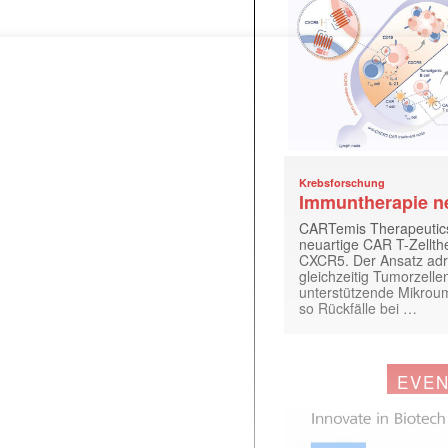
Krebsforschung
Immuntherapie n
CARTemis Therapeutics
neuartige CAR T-Zellth
 |transkript-Newsletter jede Woche aktuell inf
CXCR5. Der Ansatz adr
gleichzeitig Tumorzelle
unterstützende Mikrou
so Rückfälle bei …
)
EVE