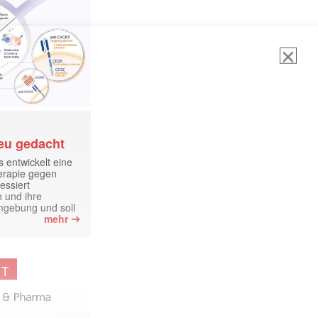
eu gedacht
 entwickelt eine
erapie gegen
ormiert.
essiert
n und ihre
mgebung und soll
➔
mehr
NT