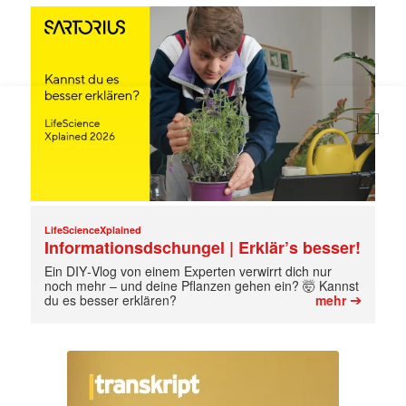
Mit dem |transkript-Newsletter
jede Woche aktuell informiert.
E-
Mail
(erforderlich)
LifeScienceXplained
Informationsdschungel | Erklär’s besser!
Ein DIY‑Vlog von einem Experten verwirrt dich nur
noch mehr – und deine Pflanzen gehen ein? 🤯 Kannst
➔
du es besser erklären?
mehr