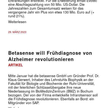
Erkrankungen erstreckt. Für die Erweiterung erhält Evotec
eine Abschlagszahlung von 50 Mio. US-Dollar. Die
Jahreszahlen zum Gesamtumsatz weisen für das
vergangene Jahr ein Plus von etwa 130 Mio. Euro auf (+
rund 21%).
Weiterlesen
29. MÄRZ 2023
Betasense will Frühdiagnose von
Alzheimer revolutionieren
ARTIKEL
Mitte Januar hat die betasense GmbH um Gründer Prof. Dr.
Klaus Gerwert, Inhaber des Lehrstuhls Biophysik an der
Fakultät für Biologie und Biochemie der Ruhr-Universität,
mit der feierlichen Schlüsselübergabe ihre neue
Niederlassung im BioMedizinZentrum (BMZ) in Bochum
bezogen. Der von der Firma entwickelte Infrarotsensor soll
die Frühdiagnose revolutionieren. Ebenfalls an Bord: ein
Mitgründer von SAP.