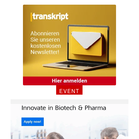
✕
EVENT