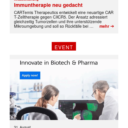
Immuntherapie neu gedacht
CARTemis Therapeutics entwickelt eine neuartige CAR
T-Zelltherapie gegen CXCR5. Der Ansatz adressiert
gleichzeitig Tumorzellen und ihre unterstützende
➔
Mikroumgebung und soll so Rückfälle bei …
mehr
EVENT
Mit dem |transkript-Newsletter
jede Woche aktuell informiert.
E-
Mail
(erforderlich)
31. August