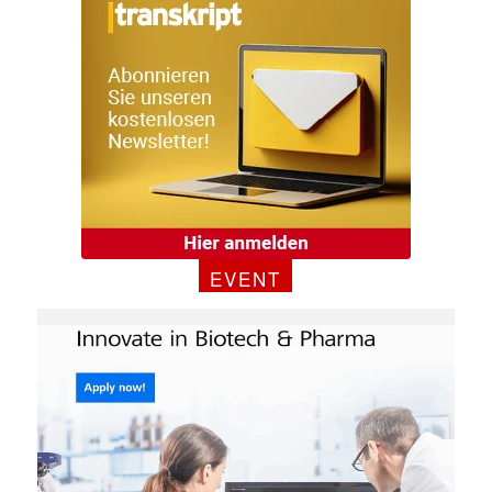
EVENT
Mit dem |transkript-Newsletter
jede Woche aktuell informiert.
E-
Mail
(erforderlich)