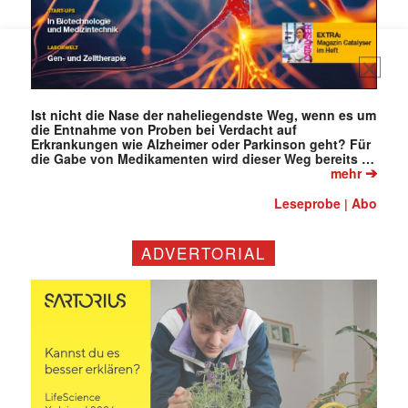
Mit dem |transkript-Newsletter
jede Woche aktuell informiert.
Ist nicht die Nase der naheliegendste Weg, wenn es um
die Entnahme von Proben bei Verdacht auf
Erkrankungen wie Alzheimer oder Parkinson geht? Für
E-
die Gabe von Medikamenten wird dieser Weg bereits …
Mail
➔
mehr
(erforderlich)
Leseprobe
Abo
|
ADVERTORIAL